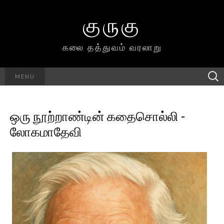
குருகு
கலை தத்துவம் வரலாறு
Searc
MENU
h for:
ஒரு நூற்றாண்டின் கதைசொல்லி -
லோகமாதேவி