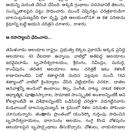
ఆయ‌న్ని మ‌రింత చేరువ చేసింది. అక్క‌డి గ్రంథాలు చ‌ద‌వ‌డానికే తెలుగు,
సంస్కృతాల‌పైన ప‌ట్టు సాధించారు. ముందే చెప్పిన‌ట్టు చ‌రిత్ర‌కారుడిగా
బాల‌సుబ్ర‌మ‌ణ్య‌న్‌ది క‌ళా దృష్టి. ప్ర‌తి ఆల‌యంలోనూ ఆ క‌ళ ప‌రిణామ
క్ర‌మాన్ని బ‌ట్టే ఆయ‌న చ‌రిత్ర‌ని చూశారు... రాశారు.
ఆ ర‌హ‌స్యాల‌ని ఛేదించారు...
త‌మిళ‌నాడు ఆల‌యాల రాష్ట్రం. ప్ర‌భుత్వ లెక్కల‌ ప్ర‌కార‌మే అక్క‌డ ప్ర‌సిద్ద
ఆల‌యాలు 43 వేల‌దాకా ఉన్నాయి. వాటిల్లో అతిపెద్ద ఆల‌యాలు
ఇర‌వైమూడు. బృహ‌దీశ్వ‌రాల‌యం, శ్రీ‌రంగం, సివీంద్రం, మ‌దురై,
కాంచీపురం త‌దిత‌ర ఆలయాలు అటు చ‌రిత్ర‌కీ ఇటు క‌ళ‌ల‌కీ
కాణాచిలాంటివి. ఏడో శ‌తాబ్దానికి చెందిన ప‌ల్ల‌వుల నుంచీ 18వ
శ‌తాబ్దంలో వాటిలో కైంక‌ర్యాలు చేసిన చెట్టియార్‌ల వ‌ర‌కూ... దాత‌ల
ఆన‌వాళ్ల‌న్నీ అందులో ఉంటాయి. శిల్ప‌, సంగీత‌, నాట్య, నాట‌క క‌ళ‌లూ
ఆధ్యాత్మిక, పూజాపున‌స్కారాల, సామాజిక సాంస్కృతిక అంశాల‌న్నింటికీ అవి
కోట‌ల్లాంటివే! ఆ విశేషాల‌న్నింటినీ ఒడిసిపట్టి చ‌రిత్ర‌గా వ‌డ‌గ‌ట్టిన‌వారు
కుడ‌వాయిల్ బాల‌సుబ్ర‌మ‌ణ్య‌న్‌. ఆ క్ర‌మంలో క‌ళ‌ల ప‌రిమ‌ళం పోకుండా
చూసుకున్నారు. తంజావూరు ప్రాంతంలో యునెస్కో గుర్తింపు సాధించిన
బృహ‌దీశ్వ‌రాయ‌లం, ధారాసురం ఆల‌యం, గంగై కొండ చోళ‌పురం
ఆల‌యాల‌పైన బృహ‌ద్ర్గంథాలు తీసుకొచ్చారు. చోళులు, నాయ‌క‌రాజుల