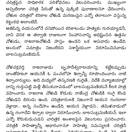
చ‌రిత్ర‌పైన సాధికార‌క ప‌రిశోధ‌న‌లు వెలువ‌రించారు. ముఖ్యంగా
అప్ప‌టిదాకా చ‌రిత్ర పేరుతో ఉన్న పుక్కిటి పురాణాల‌నూ ఛేదించారు.
చోళుల చ‌రిత్ర‌లో క‌రికాల చోళుడి మ‌ర‌ణంపైన ఎన్నో త‌రాలుగా వ‌స్తున్న
క‌ట్టుక‌థ అలాంటిదే.
అతిపిన్న వ‌య‌సులోనే చ‌నిపోయిన క‌రికాలుడు హ‌త్య‌కు గుర‌య్యాడ‌నీ,
దాని వెన‌క ఆ త‌ర్వాతి రాజులుగా సింహాస‌నాన్ని అధిష్టించిన ఉత్త‌మ
చోళుడు, రాజ‌రాజ‌చోళుడి హ‌స్తం ఉంద‌ని ఒక అప‌వాదు ఉండేది.
అందులో ఏమాత్రం నిజంలేద‌ని స‌శాస్త్రీయంగా నిరూపించిన‌వాడు
బాల‌సుబ్ర‌మ‌ణియ‌న్‌.
చోళ‌చ‌క్ర‌వ‌ర్తి రాజ‌రాజుడు బృహ‌దీశ్వ‌రాల‌యాన్ని క‌ట్టేట‌ప్పుడు
దాంతోపాటూ ఆయ‌న‌కీ ఓ పంచ‌లోహ శిల్పాన్నీ రూపొందించారు నాటి
శిల్పాచార్యులు. అది మ‌ధ్య‌లో త‌స్క‌ర‌ణ‌కి గురైతే... విదేశీ మ్యూజియాల్లో
దాన్ని గుర్తుప‌ట్టి మ‌ళ్లీ తీసుకురావ‌డంలో బాల‌సుబ్ర‌మ‌ణియ‌నే కీల‌క పాత్ర
వ‌హించారు. రాజ‌రాజ చోళుడి కొడుకు రాజేంద్ర చోళుడికి గంగై కొండ
చోళుడ‌ని బిరుదు ఉంది. చ‌రిత్ర‌కారుల‌కి నిజంగానే ఆయ‌న గంగ‌దాకా
వెళ్లాడా... అన్న సందేహం ఉండేది. ఆయ‌న వెళ్లాడ‌ని... త‌మిళ‌నాడులో
ఉన్న గంగాదేవి శిల్పాల ద్వారా నిరూపించారు బాల‌సుబ్ర‌మ‌ణియ‌న్‌. ఇలా
ఎన్నో కొరుకుడుప‌డ‌ని చారిత్ర‌క అంశాల‌పైన వెలుగులు ప్ర‌స‌రించారు.
చ‌రిత్ర‌కి సాహిత్యాన్నీ ఆధారంగానూ సాహిత్య స‌మ‌స్య‌ల‌కి చ‌రిత్ర‌నీ