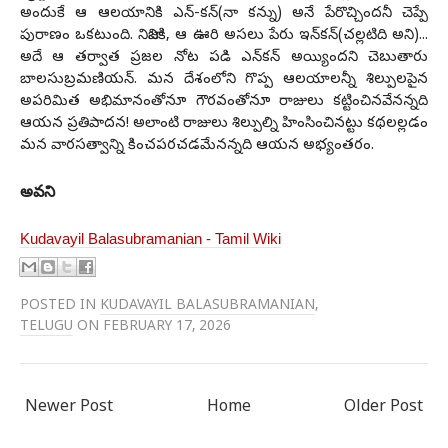
అందుకే ఆ ఆల‌యానికి ఎన్‌-క‌న్‌(నా క‌న్ను) అనే పేరొచ్చింద‌నీ చెప్పే
పురాణం ఒక‌టుంది. నిజానికి, ఆ ఊరి అస‌లు పేరు ఇన్‌క‌న్(చ‌ల్ల‌టిది అని)...
అదే ఆ త‌ర్వాత ప్ర‌జ‌ల నోట ప‌డి ఎన్‌క‌న్ అయ్యింద‌ని చెబుతారు
బాల‌సుబ్ర‌మ‌ణియ‌న్‌. మ‌న దేశంలోని గొప్ప ఆల‌యాల‌న్నీ శిల్పులపైన
అప‌రిమిత అభిమానంతోనూ గౌర‌వంతోనూ రాజులు క‌ట్టించిన‌వేన‌న్న‌ది
ఆయ‌న ప్ర‌తిపాద‌న‌! అలాంటి రాజులు శిల్పుల్ని హింసించిన‌ట్టు క‌థ‌ల‌ల్ల‌డం
మ‌న వార‌స‌త్వాన్ని కించ‌ప‌ర‌చ‌డ‌మేన‌న్న‌ది ఆయ‌న అభ్యంత‌రం.
అవని
Kudavayil Balasubramanian - Tamil Wiki
POSTED IN
KUDAVAYIL BALASUBRAMANIAN
,
TELUGU
ON FEBRUARY 17, 2026
Newer Post
Home
Older Post