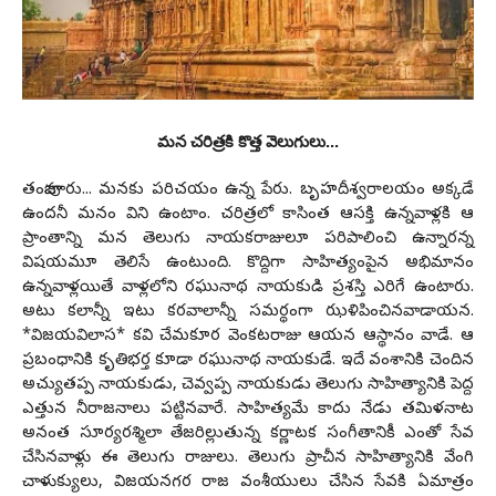
మ‌న చ‌రిత్ర‌కి కొత్త వెలుగులు...
తంజావూరు... మ‌న‌కు ప‌రిచ‌యం ఉన్న పేరు. బృహ‌దీశ్వ‌రాల‌యం అక్క‌డే
ఉంద‌నీ మ‌నం విని ఉంటాం. చ‌రిత్ర‌లో కాసింత ఆస‌క్తి ఉన్న‌వాళ్ల‌కి ఆ
ప్రాంతాన్ని మ‌న తెలుగు నాయ‌క‌రాజులూ ప‌రిపాలించి ఉన్నార‌న్న
విష‌య‌మూ తెలిసే ఉంటుంది. కొద్దిగా సాహిత్యంపైన అభిమానం
ఉన్న‌వాళ్ల‌యితే వాళ్ల‌లోని ర‌ఘునాథ నాయ‌కుడి ప్ర‌శ‌స్తి ఎరిగే ఉంటారు.
అటు క‌లాన్నీ ఇటు క‌ర‌వాలాన్నీ స‌మ‌ర్థంగా ఝ‌ళిపించిన‌వాడాయ‌న‌.
*విజ‌య‌విలాస* క‌వి చేమకూర వెంక‌ట‌రాజు ఆయ‌న ఆస్థానం వాడే. ఆ
ప్ర‌బంధానికి కృతిభ‌ర్త కూడా ర‌ఘునాథ నాయ‌కుడే. ఇదే వంశానికి చెందిన
అచ్యుత‌ప్ప నాయ‌కుడు, చెవ్వ‌ప్ప నాయ‌కుడు తెలుగు సాహిత్యానికి పెద్ద
ఎత్తున నీరాజ‌నాలు ప‌ట్టిన‌వారే. సాహిత్య‌మే కాదు నేడు త‌మిళనాట
అనంత సూర్య‌ర‌శ్మిలా తేజ‌రిల్లుతున్న క‌ర్ణాట‌క సంగీతానికీ ఎంతో సేవ
చేసిన‌వాళ్లు ఈ తెలుగు రాజులు. తెలుగు ప్రాచీన సాహిత్యానికి వేంగి
చాళుక్యులు, విజ‌య‌న‌గ‌ర రాజ వంశీయులు చేసిన సేవ‌కి ఏమాత్రం