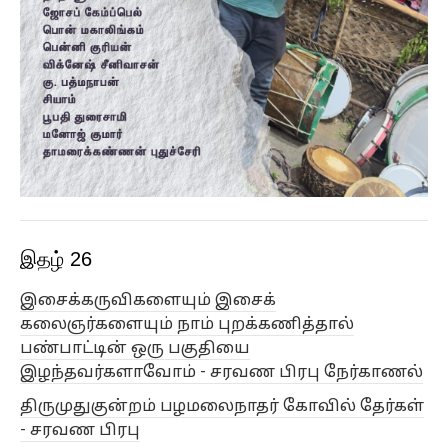
இதழ் 26
இசைக்கருவிகளையும் இசைக்
கலைஞர்களையும் நாம் புறக்கணித்தால்
பண்பாட்டின் ஒரு பகுதியை
இழந்தவர்களாவோம் - சரவண பிரபு நேர்காணல்
திருமுதுகுன்றம் பழமலைநாதர் கோவில் தேர்கள்
- சரவண பிரபு