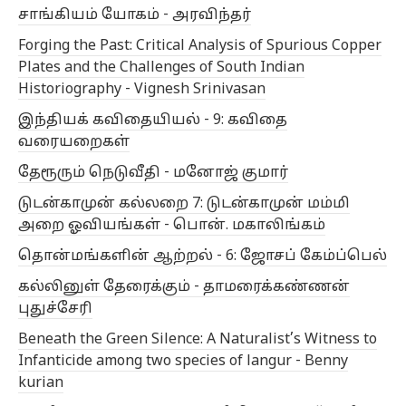
சாங்கியம் யோகம் - அரவிந்தர்
Forging the Past: Critical Analysis of Spurious Copper
Plates and the Challenges of South Indian
Historiography - Vignesh Srinivasan
இந்தியக் கவிதையியல் - 9: கவிதை
வரையறைகள்
தேரூரும் நெடுவீதி - மனோஜ் குமார்
டுடன்காமுன் கல்லறை 7: டுடன்காமுன் மம்மி
அறை ஓவியங்கள் - பொன். மகாலிங்கம்
தொன்மங்களின் ஆற்றல் - 6: ஜோசப் கேம்ப்பெல்
கல்லினுள் தேரைக்கும் - தாமரைக்கண்ணன்
புதுச்சேரி
Beneath the Green Silence: A Naturalist’s Witness to
Infanticide among two species of langur - Benny
kurian