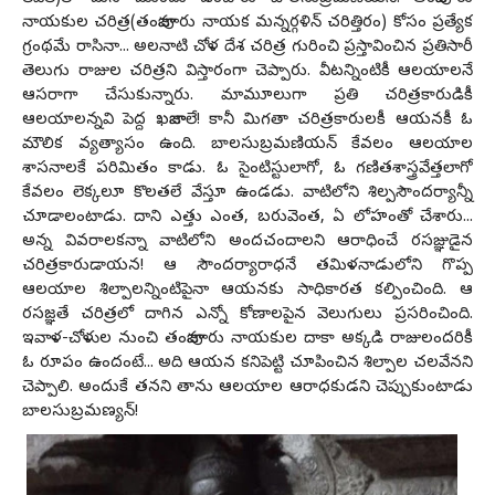
నాయ‌కుల చ‌రిత్ర(తంజావూరు నాయ‌క మ‌న్న‌ర్గ‌ళిన్ చ‌రిత్తిరం) కోసం ప్ర‌త్యేక‌
గ్రంథ‌మే రాసినా... అల‌నాటి చోళ దేశ చ‌రిత్ర గురించి ప్ర‌స్తావించిన ప్ర‌తిసారీ
తెలుగు రాజుల చ‌రిత్ర‌ని విస్తారంగా చెప్పారు. వీట‌న్నింటికీ ఆల‌యాల‌నే
ఆస‌రాగా చేసుకున్నారు. మామూలుగా ప్ర‌తి చ‌రిత్ర‌కారుడికీ
ఆల‌యాల‌న్న‌వి పెద్ద ఖ‌జానాలే! కానీ మిగ‌తా చ‌రిత్ర‌కారుల‌కీ ఆయ‌న‌కీ ఓ
మౌలిక వ్య‌త్యాసం ఉంది. బాల‌సుబ్ర‌మ‌ణియ‌న్ కేవ‌లం ఆల‌యాల
శాస‌నాల‌కే ప‌రిమితం కాడు. ఓ సైంటిస్టులాగో, ఓ గ‌ణిత‌శాస్త్రవేత్త‌లాగో
కేవ‌లం లెక్క‌లూ కొల‌త‌లే వేస్తూ ఉండ‌డు. వాటిలోని శిల్ప‌సౌంద‌ర్యాన్నీ
చూడాలంటాడు. దాని ఎత్తు ఎంత‌, బ‌రువెంత‌, ఏ లోహంతో చేశారు...
అన్న వివ‌రాల‌క‌న్నా వాటిలోని అందచందాల‌ని ఆరాధించే ర‌స‌జ్ఞుడైన‌
చ‌రిత్ర‌కారుడాయ‌న‌! ఆ సౌంద‌ర్యారాధ‌నే త‌మిళ‌నాడులోని గొప్ప
ఆల‌యాల శిల్పాల‌న్నింటిపైనా ఆయ‌న‌కు సాధికార‌త క‌ల్పించింది. ఆ
ర‌స‌జ్ఞ‌తే చ‌రిత్ర‌లో దాగిన ఎన్నో కోణాల‌పైన వెలుగులు ప్ర‌స‌రించింది.
ఇవాళ-చోళుల నుంచి తంజావూరు నాయ‌కుల దాకా అక్క‌డి రాజులంద‌రికీ
ఓ రూపం ఉందంటే... అది ఆయ‌న క‌నిపెట్టి చూపించిన శిల్పాల చ‌ల‌వేన‌ని
చెప్పాలి. అందుకే త‌న‌ని తాను ఆల‌యాల ఆరాధ‌కుడ‌ని చెప్పుకుంటాడు
బాల‌సుబ్ర‌మ‌ణ్య‌న్‌!