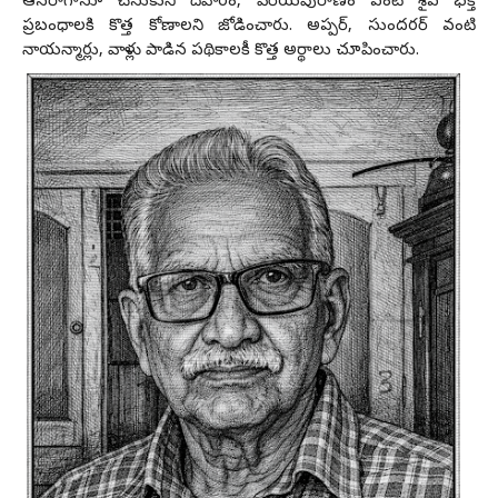
ఆస‌రాగానూ చేసుకుని దేవారం, పెరియ‌పురాణం వంటి శైవ భ‌క్తి
ప్ర‌బంధాలకి కొత్త కోణాల‌ని జోడించారు. అప్ప‌ర్‌, సుంద‌ర‌ర్ వంటి
నాయ‌న్మార్లు, వాళ్లు పాడిన ప‌థికాల‌కీ కొత్త అర్థాలు చూపించారు.