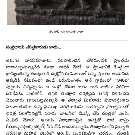
తంజావూరు నాయక రాజు
సంప్ర‌దాయ చ‌రిత్ర‌కారుడు కాదు...
తెలుగు నాయ‌క‌రాజులు ప‌రిపాలించిన చోళ‌మండ‌ల ప్రాంత‌మే
బాల‌సుబ్ర‌మ‌ణ్య‌న్‌ది కూడా. నాటికీ నేటికీ ఆ ప్రాంతానికి కేంద్రంగా
భాసిల్లుతున్న తంజావూరుకి ద‌గ్గ‌ర్లోని కుడ‌వాయిల్ అన్న ప్రాంతం ఆయ‌న‌ది.
అక్క‌డికి స‌మీపంలో ఉండే పెరుమంగ‌ళం అనే గ్రామంలో 1948లో
పుట్టారు. చిన్న‌ప్పుడు ఆ ఊళ్లో చోళుల కాలం నాటి నాణేలు విరివిగా
దొరికేవ‌ట‌. వాటితోనే... త‌న‌కి తంజావూరి చ‌రిత్ర‌పైన ఆస‌క్తి క‌లిగింద‌ని
చెబుతారు బాల‌సుబ్ర‌మ‌ణ్య‌న్‌. ఆ త‌ర్వాత ‌మిళ‌నాడు పురావ‌స్తుశాఖ
సంచాల‌కుడిగా ఉన్న ప్ర‌ముఖ చ‌రిత్ర‌కారుడు నాగ‌స్వామి ప్రోత్సాహంతో
చ‌రిత్ర ప‌రిశోధ‌న‌ల్లోకి దిగారు. బాట‌నీలో బీఎస్సీ చేసి చ‌రిత్రలో ఎంఏ,
ఎంఫిల్ చేశారు. ఆల‌య నిర్మాణాల‌పైన ఆస‌క్తితో వాటి వాస్తు
రీతుల‌పైన(ఆర్కిటెక్చ‌ర్‌) పీహెచ్‌డీ అందుకున్నారు. తంజావూరులోని ప్ర‌ఖ్యాత
స‌ర‌స్వ‌తి మ‌హ‌ల్ లైబ్ర‌రీలో ఆర్కైవ్స్ సంర‌క్ష‌కుడిగా చేర‌డం... చ‌రిత్ర‌కి