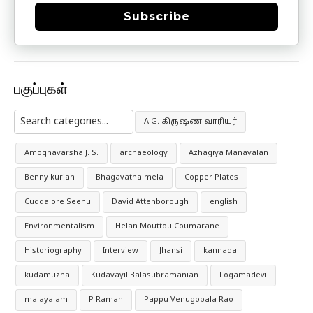
Subscribe
பகுப்புகள்
A.G. கிருஷ்ண வாரியர்
Amoghavarsha J. S.
archaeology
Azhagiya Manavalan
Benny kurian
Bhagavatha mela
Copper Plates
Cuddalore Seenu
David Attenborough
english
Environmentalism
Helan Mouttou Coumarane
Historiography
Interview
Jhansi
kannada
kudamuzha
Kudavayil Balasubramanian
Logamadevi
malayalam
P Raman
Pappu Venugopala Rao