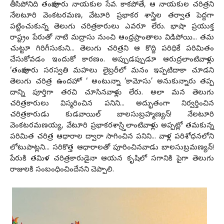
తీసిపోనిది తంజావూరు నాయ‌కుల సేవ‌. కాక‌పోతే, ఆ నాయ‌కుల చ‌రిత్ర‌ని
నేల‌టూరి వెంక‌ట‌ర‌మ‌ణ‌, వేటూరి ప్ర‌భాక‌ర శాస్త్రిల త‌ర్వాత పెద్ద‌గా
ప‌ట్టించుకున్న తెలుగు చ‌రిత్ర‌కారులు ఎవ‌రూ లేరు. భాషా ప్ర‌యుక్త
రాష్ట్రం పేరుతో నాటి మ‌ద్రాసు నుంచి ఆంధ్ర‌ప్రాంతాలు విడిపోయి... త‌మ
చుట్టూ గిరిగీసుకుని... తెలుగు చ‌రిత్ర‌ని ఆ కొద్ది ప‌రిధికే ప‌రిమితం
చేసుకోవ‌డం ఇందుకో కార‌ణం. అప్పుడ‌ప్పుడూ ఆరుద్ర‌లాంటివాళ్లు
‘తంజావూరు స‌ర‌స్వ‌తి మ‌హ‌లు లైబ్ర‌రీలో మ‌నం ఇప్ప‌టిదాకా చూడ‌ని
తెలుగు చ‌రిత్ర ఉంద‌హో ‘ అంటున్నా ‘కామోసు’ అనుకున్నారు త‌ప్ప
దాన్ని పూర్తిగా త‌ర‌చి చూసిన‌వాళ్లు లేరు. అలా మ‌న తెలుగు
చ‌రిత్ర‌కారులు విస్మ‌రించిన ప‌నిని... అద్భుతంగా నిర్వ‌ర్తించిన
చ‌రిత్ర‌కారుడు కుడ‌వాయిల్ బాల‌సుబ్ర‌హ్మ‌ణ్య‌న్‌! నేల‌టూరి
వెంక‌ట‌ర‌మ‌ణయ్య‌, వేటూరి ప్ర‌భాక‌ర‌శాస్ర్తిలాంటివాళ్లు అప్ప‌ట్లో త‌మ‌కున్న
ప‌రిమిత చ‌రిత్ర ఆధారాల ద్వారా సాగించిన ప‌నిని... వాళ్ల ప‌రిశోధ‌న‌లోని
లోటుపాట్ల‌ని... స‌రికొత్త ఆధారాల‌తో పూరించిన‌వాడు బాలసుబ్ర‌మ‌ణ్య‌న్‌!
పేరుకి త‌మిళ చ‌రిత్ర‌కారుడైనా ఆయ‌న కృషిలో స‌గానికి పైగా తెలుగు
రాజులకి సంబంధించిందేన‌ని చెప్పాలి.