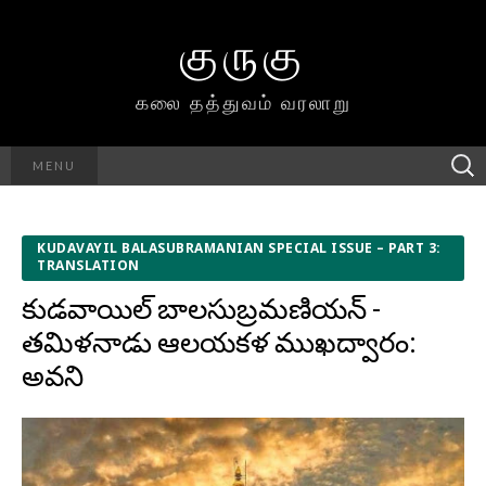
குருகு
கலை தத்துவம் வரலாறு
Searc
MENU
h for:
KUDAVAYIL BALASUBRAMANIAN SPECIAL ISSUE – PART 3:
TRANSLATION
కుడవాయిల్ బాలసుబ్రమణియన్ ‍-
‍తమిళనాడు ఆలయకళ ముఖద్వారం:
అవని