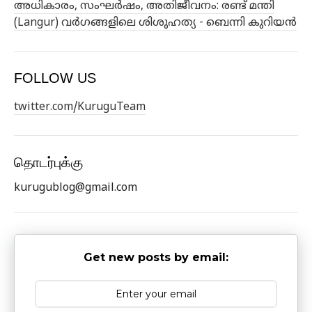
അധികാരം, സംഘർഷം, അതിജീവനം: രണ്ട് മന്തി
(Langur) വർഗങ്ങളിലെ ശിശുഹത്യ - ബെന്നി കുറിയൻ
FOLLOW US
twitter.com/KuruguTeam
தொடர்புக்கு
kurugublog@gmail.com
Get new posts by email: