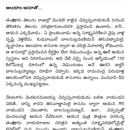
ఆల‌యాల ఆస‌రాతో…
తంజావూరు తెలుగు రాజుల్లో మొద‌టి రాజైన చెవ్వ‌ప్ప‌నాయ‌కుడి గురించి
తొలిత‌రం తెలుగు చ‌రిత్ర‌కారులంద‌రూ ప్ర‌స్తావించి ఉంటారు. కానీ...
ఆయ‌న ఎక్క‌డివాడు... ఏ ప్రాంతంవాడు అన్న సూక్ష్మ‌ప‌రిశీల‌న వైపు వాళ్ల
దృష్టి వెళ్ల‌లేదు. కుడ‌వాయిల్ బాల‌సుబ్ర‌మ‌ణియ‌న్ తిరువ‌ణ్నామ‌లై,
వృద్ధాచ‌లం ఆల‌యాల శాస‌నాల ద్వారా ఆ చ‌రిత్ర మూలాల్ని శోధించారు.
ఆ శాస‌నాల్లో ప్ర‌స్తావించిన దీర్ఘ‌శైల లేదా నెడుంగుండ్రం అన్న ఊరే ఆయ‌న
స్వ‌స్థ‌లం అని నిరూపించారు. అది నేటి చెన్నై నుంచి ఆగ్నేయంలో 150
కిలోమీట‌ర్ల దూరంలో ఉన్న నెడుంగుణం అనే ఊర‌ని డాక్ట‌ర్
బాల‌సుబ్ర‌హ్మ‌ణ్యం రూఢిగా చెప్పారు. ఇక్క‌డ రామ‌చంద్ర పెరుమాళ్ల
ఆల‌యంలోనూ చెవ్వ‌ప్ప‌నాయ‌కుడి శాస‌నాలు ఉన్నాయి. వంద‌వాసి దీని
ప‌క్క‌నున్న ముఖ్య‌ప‌ట్ట‌ణం.
నేల‌టూరు వెంక‌ట‌ర‌మ‌ణ‌య్య చెవ్వ‌ప్ప‌నాయ‌కుడు బ‌లిజ నాయుడ‌ని
చెబితే... దాన్ని కాద‌ని తిరువాణ్ణామ‌లై శాస‌నం ద్వారా ఆయ‌న గౌర
నాయుడ‌ని చెబుతారు బాల‌సుబ్ర‌మ‌ణ్య‌న్‌. ఇలా... చెవ్వ‌ప్ప‌తో
మొద‌లుపెట్టి ఆయ‌న దేవేరులూ, ఆయ‌న పుత్ర పౌత్రుల వ‌ర‌కున్న
తంజావూరు నాయ‌క‌రాజుల చ‌రిత్ర‌ని అత్యంత సూక్ష్మ‌ప‌రిధిలో(మైక్రో
లెవెల్‌)లో మ‌న ముందు ఉంచారు బాల‌సుబ్ర‌మ‌ణియ‌న్‌. తంజావూరు