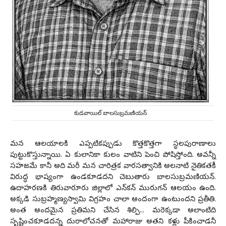
కుడవాయిల్ బాలసుబ్రమణియన్
మ‌న ఆల‌యాలకి ఎప్ప‌టిక‌ప్పుడు కొత్త‌కొత్త‌గా స్థ‌ల‌పురాణాలు
పుట్టుకొస్తున్నాయి. ఏ కులానికా కులం వాటిని పెంచి పోషిస్తోంది. అవ‌న్నీ
స‌హ‌జ‌మే కానీ అది మ‌రీ మ‌న చారిత్ర‌క వార‌స‌త్వానికి అల‌నాటి నైతికత‌కీ
విరుద్ధ భాష్యంగా ఉండ‌కూడ‌ద‌ని చెబుతారు బాల‌సుబ్ర‌మ‌ణియ‌న్‌.
ఉదాహ‌ర‌ణ‌కి తిరువారూరు జిల్లాలో ఎన్‌క‌న్ మురుగ‌న్ ఆల‌యం ఉంది.
అక్క‌డి సుబ్ర‌హ్మ‌ణ్య‌స్వామి విగ్ర‌హం చాలా అందంగా ఉంటుంద‌ని ప్ర‌తీతి.
అంత అంద‌మైన ప్ర‌తిమ‌ని చేసిన శిల్పి... మ‌రెక్క‌డా అలాంటిది
సృష్టించ‌కూడ‌ద‌న్న దురాలోచ‌న‌తో మ‌హారాజు అత‌ని క‌ళ్లు పీకించాడ‌నీ