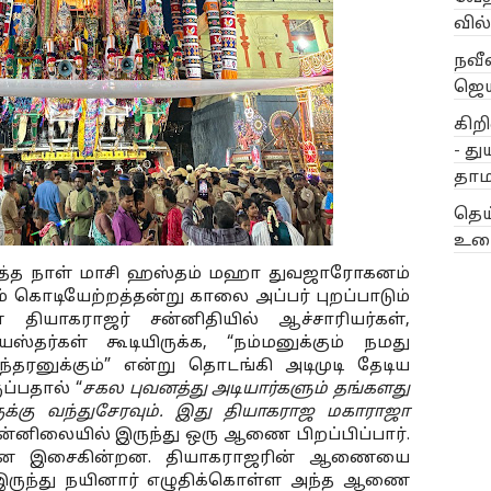
வில
இர
நவீ
இர
ஜெ
இ
கிறி
- த
எகி
தாம
எஸ்
தெய
எஸ
உரை
ஓ.
பூதநெல் திருவிழா முடிந்து அடுத்த நாள் மாசி ஹஸ்தம் மஹா துவஜாரோகனம் 
 கொடியேற்றத்தன்று காலை அப்பர் புறப்பாடும் 
கடல
் தியாகராஜர் சன்னிதியில் ஆச்சாரியர்கள், 
்தர்கள் கூடியிருக்க, “நம்மனுக்கும் நமது 
கம
ுக்கும்” என்று தொடங்கி அடிமுடி தேடிய 
கல
ப்பதால் “
சகல புவனத்து அடியார்களும் தங்களது 
ுக்கு வந்துசேரவும். இது தியாகராஜ மகாராஜா 
கழ
ன்னிலையில் இருந்து ஒரு ஆணை பிறப்பிப்பார். 
 என இசைகின்றன. தியாகராஜரின் ஆணையை 
கி
 இருந்து நயினார் எழுதிக்கொள்ள அந்த ஆணை 