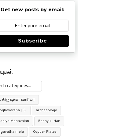
Get new posts by email:
Subscribe
்புகள்
G. கிருஷ்ண வாரியர்
ghavarsha J. S.
archaeology
agiya Manavalan
Benny kurian
agavatha mela
Copper Plates