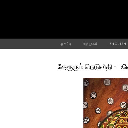
முகப்பு
அறிமுகம்
ENGLISH
தேரூரும் நெடுவீதி - ம