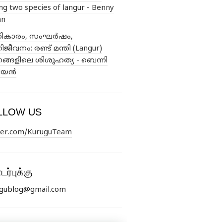
g two species of langur - Benny
an
കാരം, സംഘർഷം,
ീവനം: രണ്ട് മന്തി (Langur)
ങ്ങളിലെ ശിശുഹത്യ - ബെന്നി
ിയൻ
LLOW US
ter.com/KuruguTeam
ர்புக்கு
gublog@gmail.com