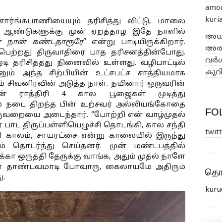
amon
kuri
ர்ங்கபாணியையும் தரிசித்து விட்டு, மாலை 
0 ஆண்டுகளுக்கு முன் ஏறத்தாழ இதே நாளில் 
അധി
ை நான் கண்டதாரூரே
” என்று பாடியிருக்கிறார். 
അതിജ
பெற்றது திருவாதிரை பாத தரிசனத்தின்போது. 
വർഗ
 தரிசித்தது நினைவில் உள்ளது. வழிபாட்டில் 
കുറ
 அந்த சிற்பியின் உட்சபட்ச சாத்தியமாக 
ம் சிவனிரவின் அடுத்த நாள். நயினார் ஒருவரின் 
் ராத்திரி 4 கால பூஜைகள் முடித்து 
ை நடை திறந்த பின் உற்சவர் அல்லியங்கோதை 
FO
 கருவறையை அடைந்தார். “போற்றி என் வாழ்முதல் 
ாட திருப்பள்ளியெழுச்சி தொடங்கி, கால சந்தி 
twit
 காலம், சாயரட்சை என்று காலையில் இருந்து 
 தொடர்ந்து செய்தனர். முன் மண்டபத்தில் 
்கா ஒருத்தி தேருக்கு வாங்க, அதும் முதல் நாளே 
பா தாண்டவமாடி போவாரு, கைலாயமே அதிரும் 
தொட
ு.
kuru