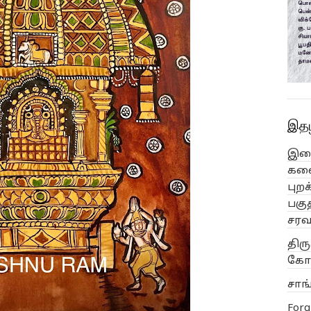
இதழ
இசை
கலை
புற
பகு
சரவ
திர
கோவ
சாங
Forgi