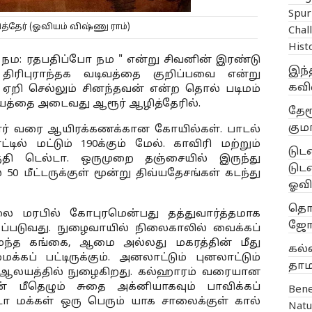
Spur
த்தேர் (ஓவியம் விஷ்ணு ராம்)
Chal
Hist
யோ நம: ரதபதிப்போ நம " என்று சிவனின் இரண்டு 
இந்
ிபுராந்தக வடிவத்தை குறிப்பவை என்று 
கவ
ஏறி செல்லும் சினந்தவன் என்ற தொல் படிமம் 
்தியத்தை அடைவது ஆரூர் ஆழித்தேரில். 
தேர
குமா
கார் வரை ஆயிரக்கணக்கான கோயில்கள். பாடல் 
ில் மட்டும் 190க்கும் மேல். காவிரி மற்றும் 
டுட
தி டெல்டா. ஒருமுறை தஞ்சையில் இருந்து 
டுட
50 மீட்டருக்குள் மூன்று திவ்யதேசங்கள் கடந்து 
ஓவி
தொன
லை மரபில் கோபுரமென்பது தத்துவார்த்தமாக 
ஜோச
ப்படுவது. நுழைவாயில் நிலைகாலில் வைக்கப் 
தமைந்த கங்கை, ஆமை அல்லது மகரத்தின் மீது 
கல்
ப் பட்டிருக்கும். அனலாட்டும் புனலாட்டும் 
தாம
டு ஆலயத்தில் நுழைகிறது. கல்ஹாரம் வரையான 
 மீதெழும் சுதை அக்னியாகவும் பாவிக்கப் 
Bene
ா மக்கள் ஒரு பெரும் யாக சாலைக்குள் கால் 
Natu