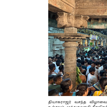
தியாகராஜர் வசந்த விழாவை