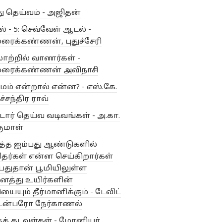
ு தெய்வம் - அஜிதன்
kshagana
அ.கா. பெருமாள்
் - 5: செவ்வேள் ஆடல் -
்பை மணிவண்ணன்
ரைக்கண்ணன், புதுச்சேரி
ங்காரக் கொள்கை
ாற்றில் வாணர்கள் -
்வைநோம்பு
அழகிய மணவாளன்
ரைக்கண்ணன் அவிநாசி
ிவியல்
அறிவியல் தத்துவம்
ம் என்றால் என்ன? - எஸ்.கே.
்சந்திர ராவ்
ங்கன்
அஜிதன்
ஆகமம்
்டார் தெய்வ வடிவங்கள் - அ.கா.
ல்
ஆர் மகாலிங்கம்
ுமாள்
்தர் அந்தோணி மெக்டோனல்
த்த ஐம்பது ஆண்டுகளில்
ந்த குமாரசுவாமி
தர்கள் என்ன செய்கிறார்கள்
பதுதான் பூமியிலுள்ள
ந்த் ஶ்ரீநிவாசன்
த்து உயிர்களின்
ைக்கருவிகள்
இதயத்துல்லா
யையும் தீர்மானிக்கும் - டேவிட்
டன்பரோ நேர்காணல்
்திய தத்துவம்
க் கடவுள்கள் - மோனியர்
்தியக் கவிதையியல்
இயக்கி