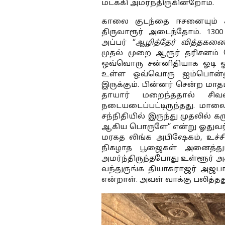
மடக்கி அமர்ந்திருகின்றோம்.
காலை குடந்தை ஈசனையும் சா
திருவாரூர் அடைந்தோம். 130
அப்பர் “
ஆழித்தேர் வித்தகன
முதல் முறை ஆரூர் தரிசனம் 
ஒவ்வொரு சன்னிதியாக ஓடி ஓடி
உள்ள ஒவ்வொரு ஐம்பொன்னும்
இருக்கும். பின்னர் சென்ற மாத
தாயார் மறைந்ததால் சிவன
நடையடைப்பட்டிருந்தது. மால
சந்நிதியில் இருந்து முதலில்
ஆகிய பொருளே” என்று ஓதுவர் ப
மரகத லிங்க அபிஷேகம், உச்சி
நிகழாத பூஜைகள் அனைத்தும்
அமர்ந்திருந்தபோது உள்ளூர் அக
வந்துருங்க தியாகராஜர் அஜ
என்றாள். அவள் வாக்கு பலித்தத