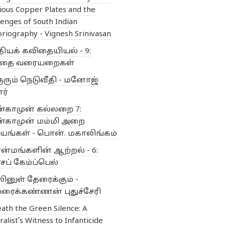
ious Copper Plates and the
lenges of South Indian
oriography - Vignesh Srinivasan
தியக் கவிதையியல் - 9:
ிதை வரையறைகள்
ூரும் நெடுவீதி - மனோஜ்
ர்
ன்காமுன் கல்லறை 7:
ன்காமுன் மம்மி அறை
யங்கள் - பொன். மகாலிங்கம்
்மங்களின் ஆற்றல் - 6:
ப் கேம்ப்பெல்
லினுள் தேரைக்கும் -
ரைக்கண்ணன் புதுச்சேரி
ath the Green Silence: A
ralist’s Witness to Infanticide