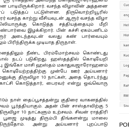
ிதர் ஸ்ரீ ராகத்தில் அமைந்த மகாத்வஜாரோஹனம் 
Cud
ை பாடியிருக்கிறார். வசந்த விழாவின் அத்தனை 
 படுத்தப் பட்டுள்ளன. திருவொற்றியூரில் 
eng
தரர் வசந்த காற்று வீசியவுடன் ஆரூர் வசந்த விழா 
ியாருக்கு கொடுத்த சத்தியத்தையும் மீறி 
He
்பார்வை இழக்கிறார். பின் கச்சி ஏகம்பனிடம் 
His
ர் அடைந்தவுடன் வலது கண் பார்வையும் 
 பிரிந்திருக்க முடியாத திருநாள்.
ka
ைத்திலும் நீண்ட பிரம்மோற்சவம் கொண்டது 
Kud
கால் நடப் படுகிறது. ஹஸ்தத்தில் கொடியேறி 
ரபு. இங்கோ மாசி ஹஸ்தம் மகாதுவஜாரோஹனம் 
Lo
. கொடியேற்றத்திற்கு முன்பே ஊர் அய்யனார் 
Pa
மனுக்கு திருவிழா 10 நாட்கள், அதை தொடர்ந்து 
 காட்சி கொடுத்தார், பைரவர் என்று ஒவ்வொரு 
Rah
RM
. 10ம் நாள் தைப்பூசத்தன்று குதிரை வாகனத்தில் 
சவம் பூர்த்தியாகும். அதன் பின் சாஸ்தாவிற்கு 5 
Si
ிருவிழா 10 நாட்களும் உற்சவம். சிவன் ராத்திரி 
Th
பூஜை முடித்து திரும்பி திங்களன்று மாலை 
PO
திருந்தோம். அன்று அய்யனார் புறப்பாடு 
V. 