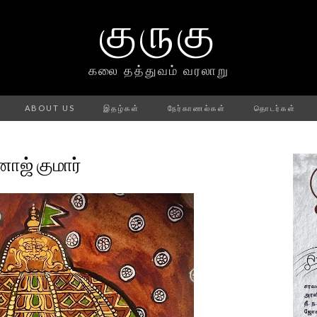
குருகு
கலை தத்துவம் வரலாறு
ABOUT US
இதழ்கள்
நேர்காணல்கள்
தொடர்கள்
னோஜ் குமார்