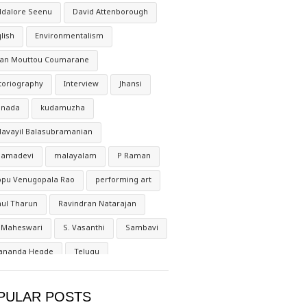
dalore Seenu
David Attenborough
lish
Environmentalism
lan Mouttou Coumarane
toriography
Interview
Jhansi
nnada
kudamuzha
avayil Balasubramanian
gamadevi
malayalam
P Raman
ppu Venugopala Rao
performing art
ul Tharun
Ravindran Natarajan
 Maheswari
S. Vasanthi
Sambavi
vananda Hegde
Telugu
amarai Kannan
Thirukkural
PULAR POSTS
Vedachalam
Vignesh Srinivasan