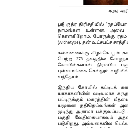
ஆரூர் ஆழி
ஸ்ரீ ருத்ர திரிசதியில் "ரதப்
நாமங்கள் உள்ளன. அவை திர
கொள்கிறோம். போருக்கு ரதம் 
(Archetype), தன் உட்சபட்ச சாத
கல்லணைக்கு கிழக்கே பூம்பு
பெற்ற 278 தலத்தில் சோழநாட்ட
கோயில்களால் நிரம்பிய பகு
புள்ளமங்கை செல்லும் வழியில் 
வந்தோம்.
இந்திய கோயில் கட்டிடக் க
யாகாக்னியின் வடிவமாக கருத
பட்டிருக்கும் மகரத்தின் மீ
யமுனை நதிதெய்வங்கள் அமைக்க
முடிந்து ஆன்மா பக்குவப்பட்
பகுதி வேதிகையாகவும் அதன்
படுகிறது. அவ்வகையில் டெல்ட