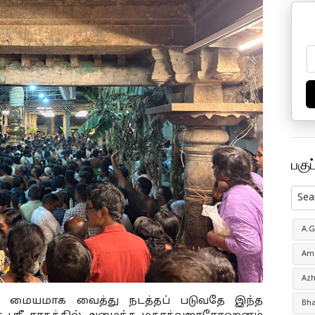
பகுப
A.
Amo
Azh
 மையமாக வைத்து நடத்தப் படுவதே இந்த 
Bh