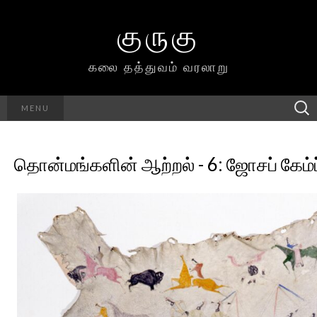
குருகு
கலை தத்துவம் வரலாறு
Searc
MENU
h for:
தொன்மங்களின் ஆற்றல் - 6: ஜோசப் கேம்ப