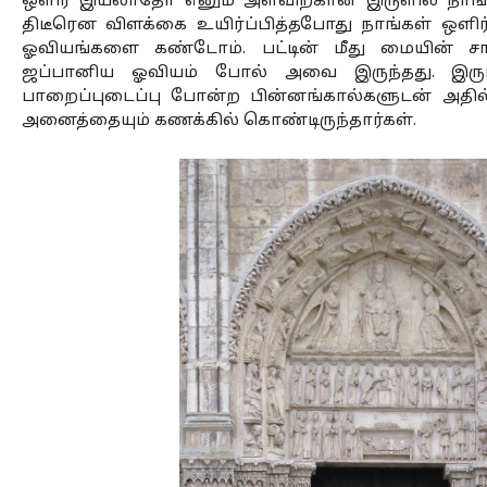
ஒளிர இயலாதோ எனும் அளவிற்கான இருளில் நாங்கள
திடீரென விளக்கை உயிர்ப்பித்தபோது நாங்கள் ஒளிர்ந
ஓவியங்களை கண்டோம். பட்டின் மீது மையின் ச
ஜப்பானிய ஓவியம் போல் அவை இருந்தது. இருப
பாறைப்புடைப்பு போன்ற பின்னங்கால்களுடன் அதில் தீட
அனைத்தையும் கணக்கில் கொண்டிருந்தார்கள். 