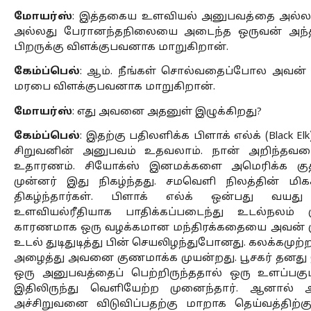
மோயர்ஸ்
: இத்தகைய உளவியல் அனுபவத்தை அல்ல
அல்லது பேரானந்தநிலையை அடைந்த ஒருவன் அந்த
பிறருக்கு விளக்குபவனாக மாறுகிறான். 
கேம்ப்பெல்
: ஆம். நீங்கள் சொல்வதைப்போல அவன் த
மரபை விளக்குபவனாக மாறுகிறான். 
மோயர்ஸ்
: எது அவனை அதனுள் இழுக்கிறது?
கேம்ப்பெல்
: இதற்கு பதிலளிக்க பிளாக் எல்க் (Black El
சிறுவனின் அனுபவம் உதவலாம். நான் அறிந்தவரைய
உதாரணம். சியோக்ஸ் இனமக்களை அமெரிக்க குதி
முன்னர் இது நிகழ்ந்தது. சமவெளி நிலத்தின் மிக
திகழ்ந்தார்கள். பிளாக் எல்க் ஒன்பது வயது
உளவியல்ரீதியாக பாதிக்கப்படைந்து உடல்நலம் க
காரணமாக ஒரு வழக்கமான மந்திரக்கதையை அவன் குடு
உடல் துடிதுடித்து பின் செயலிழந்துபோனது. கலக்கமுற்ற
அழைத்து அவனை குணமாக்க முயன்றது. பூசகர் தனத
ஒரு அனுபவத்தைப் பெற்றிருந்ததால் ஒரு உளப்ப
இதிலிருந்து வெளியேற்ற முனைந்தார். ஆனால் அவ
அச்சிறுவனை விடுவிப்பதற்கு மாறாக தெய்வத்திற்க