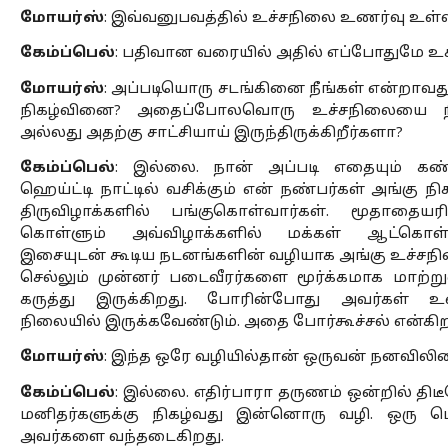
மோயர்ஸ்
: இவ்வனுபவத்தில் உச்சநிலை உணர்வு உள
கேம்ப்பெல்
: பதிவான வரையில் அதில் எப்போதுமே உச
மோயர்ஸ்
: அப்படியொரு சடங்கினை நீங்கள் என்றாவத
நிகழ்வினை? அதைப்போலவொரு உச்சநிலையை நீங்கள
அல்லது அதற்கு சாட்சியாய் இருந்திருக்கிறீர்களா?
கேம்ப்பெல்
: இல்லை. நான் அப்படி எதையும் கண்ட
ஹெய்ட்டி நாட்டில் வசிக்கும் என் நண்பர்கள் அங்கு நிக
திருவிழாக்களில் பங்குகொள்வார்கள். மூதாதை
கொள்ளும் அவ்விழாக்களில் மக்கள் ஆட்கொள்ளப
இசையுடன் கூடிய நடனங்களின் வழியாக அங்கு உச்சநிலை
செல்லும் முன்னர் படைவீரர்களை மூர்க்கமாக மாற்
கருத்து இருக்கிறது. போரின்போது அவர்கள் உ
நிலையில் இருக்கவேண்டும். அதை போர்கூச்சல் என்கிறா
மோயர்ஸ்
: இந்த ஒரே வழியில்தான் ஒருவன் நனவில
கேம்ப்பெல்
: இல்லை. எதிர்பாரா தருணம் ஒன்றில் திட
மனிதர்களுக்கு நிகழ்வது இன்னொரு வழி. ஒரு பெ
அவர்களை வந்தடைகிறது.