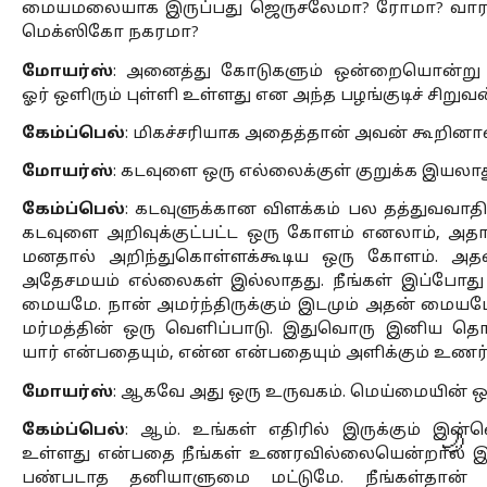
மையமலையாக இருப்பது ஜெருசலேமா? ரோமா? வாரண
மெக்ஸிகோ நகரமா?
மோயர்ஸ்
: அனைத்து கோடுகளும் ஒன்றையொன்று வெ
ஓர் ஒளிரும் புள்ளி உள்ளது என அந்த பழங்குடிச் சிறுவ
கேம்ப்பெல்
: மிகச்சரியாக அதைத்தான் அவன் கூறினான
மோயர்ஸ்
: கடவுளை ஒரு எல்லைக்குள் குறுக்க இயலா
கேம்ப்பெல்
: கடவுளுக்கான விளக்கம் பல தத்துவவாதிக
கடவுளை அறிவுக்குட்பட்ட ஒரு கோளம் எனலாம், அதா
மனதால் அறிந்துகொள்ளக்கூடிய ஒரு கோளம். அதன்
அதேசமயம் எல்லைகள் இல்லாதது. நீங்கள் இப்போது அம
மையமே. நான் அமர்ந்திருக்கும் இடமும் அதன் மையமே
மர்மத்தின் ஒரு வெளிப்பாடு. இதுவொரு இனிய தொன்
யார் என்பதையும், என்ன என்பதையும் அளிக்கும் உணர்த
மோயர்ஸ்
: ஆகவே அது ஒரு உருவகம். மெய்மையின் ஒரு
கேம்ப்பெல்
: ஆம். உங்கள் எதிரில் இருக்கும் இன
🌙
உள்ளது என்பதை நீங்கள் உணரவில்லையென்றால் இங்
பண்படாத தனியாளுமை மட்டுமே. நீங்கள்தான்