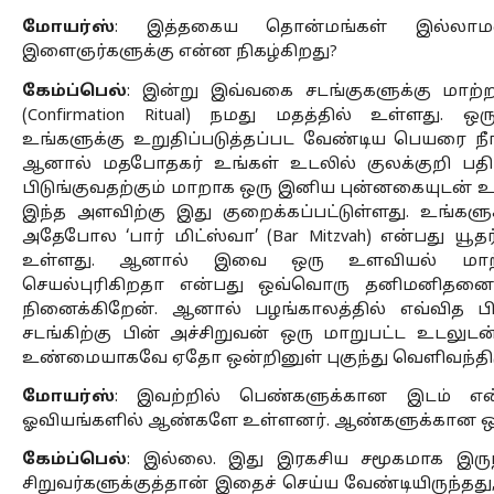
மோயர்ஸ்
: இத்தகைய தொன்மங்கள் இல்லா
இளைஞர்களுக்கு என்ன நிகழ்கிறது?
கேம்ப்பெல்
: இன்று இவ்வகை சடங்குகளுக்கு மாற்றாக
(Confirmation Ritual) நமது மதத்தில் உள்ளது. ஒ
உங்களுக்கு உறுதிப்படுத்தப்பட வேண்டிய பெயரை நீங்கள
ஆனால் மதபோதகர் உங்கள் உடலில் குலக்குறி பதிப்
பிடுங்குவதற்கும் மாறாக ஒரு இனிய புன்னகையுடன் உங்
இந்த அளவிற்கு இது குறைக்கப்பட்டுள்ளது. உங்களு
அதேபோல ‘பார் மிட்ஸ்வா’ (Bar Mitzvah) என்பது யூதர
உள்ளது. ஆனால் இவை ஒரு உளவியல் மாற்றத்
செயல்புரிகிறதா என்பது ஒவ்வொரு தனிமனிதனைய
நினைக்கிறேன். ஆனால் பழங்காலத்தில் எவ்வித பிர
சடங்கிற்கு பின் அச்சிறுவன் ஒரு மாறுபட்ட உடலு
உண்மையாகவே ஏதோ ஒன்றினுள் புகுந்து வெளிவந்திரு
மோயர்ஸ்
: இவற்றில் பெண்களுக்கான இடம் என
ஓவியங்களில் ஆண்களே உள்ளனர். ஆண்களுக்கான ஒர
கேம்ப்பெல்
: இல்லை. இது இரகசிய சமூகமாக இருந்
சிறுவர்களுக்குத்தான் இதைச் செய்ய வேண்டியிருந்தத