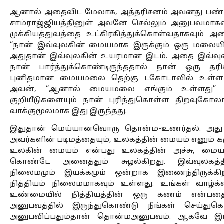
ஆனால் அதைவிட மேலாக, அத்தரிசனம் அவனது பண்பாட்
சாம்ராஜ்ஜியத்தினுள் அவனே செல்லும் அனுபவமாகவும்
முக்கியத்துவத்தை உட்கிரகித்துக்கொள்வதாகவும் அம
“நான் இவ்வுலகின் மையமாக இருக்கும் ஒரு மலையின
அதுதான் இவ்வுலகின் உயரமான இடம். அதை இவ்வுலக
நான் பார்த்துக்கொண்டிருந்ததால் நான் ஒரு தர
புனிதமான மையமலை தெற்கு டகோடாவில் உள்ள ஹா
அவன், “ஆனால் மையமலை எங்கும் உள்ளது” என
குறியீடுகளையும் நான் புரிந்துகொள்ள திறவுகோ
வாக்குமூலமாக இது இருந்தது. 
இதுதான் மெய்யானவொரு தொன்ம-உணர்தல். அது 
அவர்களின் படிமத்தையும், உலகத்தின் மையம் எனும் கரு
உலகின் மையம் என்பது உலகத்தின் அச்சு, மைய
கொண்டே அனைத்தும் சுழல்கிறது. இவ்வுலகத்தி
நிலைமமும் இயக்கமும் ஒன்றாக இணைந்திருக்கிற
நித்தியம் நிலைமமாகவும் உள்ளது. உங்கள் வாழ்க
உண்மையில் நித்தியத்தின் ஒரு கணம் என்பதை
அனுபவத்தில் இருந்துகொண்டு நீங்கள் செய்துகொண
அனுபவிப்பதும்தான் தொன்மஅனுபவம். ஆகவே இப்