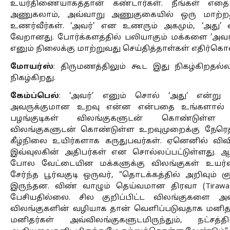
உயர்திணையாகத்தான் கண்டார்கள். நீங்கள் எதை
அணுகலாம், அவ்வாறு அணுகுகையில் ஒரு மாற்றத்த
உணர்வீர்கள். ‘அவர்’ என உணரும் அகமும், ‘அது
வேறானது. போர்க்களத்தில் பலியாகும் மக்களை ’அவர்’ 
எனும் நிலைக்கு மாற்றுவது செய்தித்தாள்கள் எதிர்கொள
மோயர்ஸ்
: திருமணத்திலும் கூட இது நிகழ்கிறதல்
நிகழ்கிறது.
கேம்ப்பெல்
: ‘அவர்’ எனும் சொல் ‘அது’ என்று ம
அவருக்குமான உறவு என்ன என்பதை உங்களால் உண
பழங்குடிகள் விலங்குகளுடன் கொண்டுள்ள 
விலங்குகளுடன் கொண்டுள்ள உறவுமுறைக்கு நேரெத
கீழ்நிலை உயிர்களாக கருதுபவர்கள். ஏனெனில் விவில
இவ்வுலகின் அதிபர்கள் என சொல்லப்பட்டுள்ளது. ஆ
போல வேட்டையின மக்களுக்கு விலங்குகள் உயர
சேர்ந்த பூர்வகுடி ஒருவர், “தொடக்கத்தில் அறிவும் 
இருந்தன. விண் வாழும் தெய்வமான திரவா (Tirawa)
பேசியதில்லை. சில குறிப்பிட்ட விலங்குகளை அவ
விலங்குகளின் வழியாக தான் வெளிப்படுவதாக மனிதர்க
மனிதர்கள் அவ்விலங்குகளுடமிருந்தும், நட்சத்த