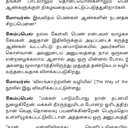
தங்கள் பாடலாலும் தொடையொலிகளாலும் பெண்
ஆண்களுக்குள் நிகழ்வதையும் கட்டுப்படுத்துகிறார்கள். 
மோயர்ஸ்
: இவ்விதம் பெண்கள் ஆண்களின் நடனத்தை 
சிறப்பென்ன? 
கேம்ப்பெல்
: நல்ல கேள்வி. பெண் என்பவள் வாழ்க்
சேவகன். அதுதான் இதிலிருக்கும் அடிப்படைக் கருத்த
ஆண்கள் வட்டமிட்டு நடனமாடுகையில் அவர்களில் 
கொள்வான். அவனுடைய அனுபவத்தை நாம் ஒருவகை
என்றழைக்கலாம். ஆனால் அது ஒரு மின்னல் போல, இ
அவனது மூலாதாரத்திலிருந்து முதுகுத் தண்டுவடம் வ
வந்தடைவதாக விளக்கப்படுகிறது. 
மோயர்ஸ்
: ‘விலங்காற்றலின் வழியில்’ (The Way of the
நூலில் இது விவரிக்கப்பட்டுள்ளது. 
கேம்ப்பெல்
: “மக்கள் பாடும்போது நான் நடனமிடு
நுழைகிறேன். மக்கள் நீரருந்துமிடம் போன்ற ஓரிடத்திற்
நான் வெகு தொலைவு பயணிக்கின்றேன். பெரும்தொல
உள்ளிழுக்கப்பட்டுவிட்டான். அத்தகைய ஒரு அனுபவத்தின
“நான் என்னிலிருந்து வெளிப்படுகை