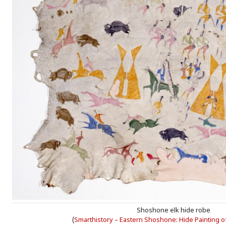
Shoshone elk hide robe
(
Smarthistory – Eastern Shoshone: Hide Painting o