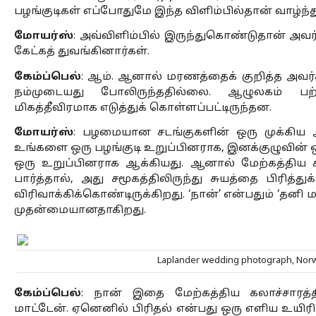
பழங்குடிகள் எப்போதுமே இந்த விளிம்பில்தான் வாழ்ந்த
மோயர்ஸ்
: அவ்விளிம்பில் இருந்துகொண்டுதான் அவர
கேட்கத் துவங்கினார்கள். 
கேம்ப்பெல்
: ஆம். ஆனால் மரணத்தைக் குறித்த அவர
நம்முடையது போலிருந்ததில்லை. ஆழுலகம் பற்ற
மிகத்தீவிரமாக எடுத்துக் கொள்ளப்பட்டிருந்தன. 
மோயர்ஸ்
: பழமையான சடங்குகளின் ஒரு முக்கிய 
உங்களை ஒரு பழங்குடி உறுப்பினராக, இனக்குழுவின் ஒர
ஒரு உறுப்பினராக ஆக்கியது. ஆனால் மேற்கத்திய க
பார்த்தால், அது சமூகத்திலிருந்து சுயத்தை பிரித
விரிவாக்கிக்கொண்டிருக்கிறது. ‘நான்’ என்பதும் ‘தனி 
முதன்மையானதாகிறது. 
Laplander wedding photograph, Nor
கேம்ப்பெல்
: நான் இதை மேற்கத்திய கலாச்சாரத்
மாட்டேன். ஏனெனில் பிரிதல் என்பது ஒரு எளிய உயிரிய