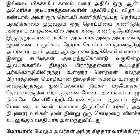
இல்லை. மிகச்சமீப காலம் வரை அதில் ஒரு ஆன்மி
அமெரிக்க குடியரசுத்தலைவரின் பதவியேற்பு விழா 
கண்டால் அவர் ஒரு தொப்பி அணிந்திருப்பது தெரியும
பதவிக்காலம் முழுவதும் ஒரு தொப்பியை அணிந்தி
அன்றாட வாழ்க்கையில் அவர் அதை அணிந்ததேயில்ல
இருத்தலுக்கான சடங்கின் அம்சமாக அதை அவர் வைத்த
ஜான்’னை பாருங்கள், நேராக கோல்ப் மைதானத்திற்கு
அமர்வார், நாம் அணு ஆயுதம் வைத்துக்கொள்ளலாமா 
இன்று சடங்குகள் குறைந்துகொண்டு வருகின்
ஆலயங்களில் நிகழும் பிரார்த்தனைக் கூட்டத்
பூர்வமொழியிலிருந்து உள்ளூர் சொற்கள் கலந்த
பிரார்த்தனை மொழியான இலத்தீன் நம்மை உள்ளூர் ச
வைத்திருந்தது. முன்பெல்லாம் நீங்கள் மதபோதகரி
தேவாலயத்தின் பிரார்த்தனை மேடை அமைக்கப்பட்டிர
நீங்களே வெளியேற்றிக்கொண்டீர்கள். ஆனால் இன்
மேடையை உங்கள் பக்கமாக திருப்பிவிட்டார்கள், அ
நிபுணர்) உங்கள் முன் நின்று ஒரு செய்முறை விளக்
உடலுக்கும் வசதியாக அமைந்துவிட்டது. 
மோயர்ஸ்
: மேலும் அவர்கள் அங்கு கித்தார் வாசிக்கின்