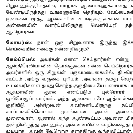
சிறுவனுக்குரியதல்ல, மாறாக ஆண்மகனுக்கானது எ
வேண்டியிருந்தது. உங்களுக்கே தெரியும், வேட்டை
குகைகள் மூத்த ஆண்களின் சடங்குகளுக்கான மடங்கள
அன்னையின் வளர்ப்பிலிருந்து வெளியேறி தந்
ஆகிறார்கள்.
மோயர்ஸ்
: நான் ஒரு சிறுவனாக இருந்து இச்ச
செய்கையில் எனக்கு என்ன நிகழும்?
கேம்ப்பெல்
: அவர்கள் என்ன செய்தார்கள் என்று 
ஆஸ்திரேலியாவின் தொல்குடிகள் என்ன செய்கிறார்க
அவர்களில் ஒரு சிறுவன் பருவமடைகையில், திடீர
கூட்டம் அங்கு வருகை புரியும். அவர்கள் தமது வ
உடல்வரிகளை தமது சொந்த குருதியையே பசையாக பயன்பட
ஆத்மாவின் குரல் எனப்படும் புல்ரோரர் இ
ஒலியெழுப்புவார்கள். அந்த ஆண்கூட்டமே ஆத்மாக்க
குறியீடு. அச்சிறுவன் அவர்களிடமிருந்து த
காப்பாக்கிக்கொள்ள முயல்வான். அவன் அன்ன
முனைவாள். ஆனால் அந்த ஆண்கூட்டம் அவனை மிக எள
அன்றிலிருந்து அவனுக்கு அன்னையில்லை. நினைத்தா
முடியாது. அவன் வேறொரு தளத்திற்கு வந்துவிட்டான்