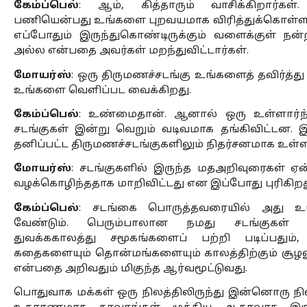
கேம்ப்பெல்
: ஆம், கித்தாரும் வாசிக்கிறார்கள்
பணியென்பது உங்களை புறவயமாக விரித்துக்கொள்ளவ
எப்போதும் இருந்துகொண்டிருக்கும் வளைக்குள் நன
அல்ல என்பதை அவர்கள் மறந்துவிட்டார்கள். 
மோயர்ஸ்
: ஒரு திருமணச்சடங்கு உங்களைத் தவிர்த
உங்களை வெளிப்பட வைக்கிறது.
கேம்ப்பெல்
: உண்மைதான். ஆனால் ஒரு உள்ளார்ந
சடங்குகள் இன்று வெறும் வடிவமாக தங்கிவிட்டன. இத
தனிப்பட்ட திருமணச்சடங்குகளிலும் நிதர்சனமாக உள்ள
மோயர்ஸ்
: சடங்குகளில் இருந்த மதஅறிவுரைகள் ஏன
வழக்கொழிந்ததாக மாறிவிட்டது என இப்போது புரிகிறது
கேம்ப்பெல்
: சடங்கை பொருத்தவரையில் அது உயிர்
வேண்டும். பெரும்பாலான நமது சடங்குகள் மர
துவக்ககாலத்து சமூகங்களைப் பற்றி படிப்பதும், 
கதைகளையும் தொன்மங்களையும் காலத்திற்கும் சூழலுக்
என்பதை அறிவதும் மிகுந்த ஆர்வமூட்டுவது. 
பொதுவாக மக்கள் ஒரு நிலத்திலிருந்து இன்னொரு நிலத