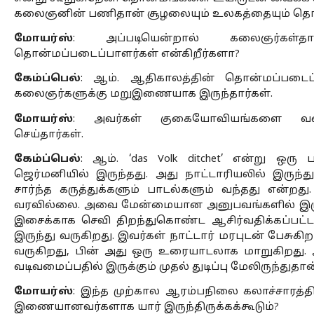
கலைஞனின் பணிதான் சூழலையும் உலகத்தையும் தொன
மோயர்ஸ்
: அப்படியென்றால் கலைஞர்கள்த
தொன்மப்படைப்பாளர்கள் என்கிறீர்களா?
கேம்ப்பெல்
: ஆம். ஆதிகாலத்தின் தொன்மப்படைப
கலைஞர்களுக்கு மறுஇணையாக இருந்தார்கள். 
மோயர்ஸ்
: அவர்கள் குகையோவியங்களை வரைந்
செய்தார்கள். 
கேம்ப்பெல்
: ஆம். ‘das Volk ditchet’ என்று ஒர
ஜெர்மனியில் இருந்தது. அது நாட்டாரியலில் இருந்து
சார்ந்த கருத்துக்களும் பாடல்களும் வந்தது என்றத
வரவில்லை. அவை மேன்மையான அனுபவங்களில் இருந்
இசைக்காக செவி திறந்துகொண்ட ஆசிர்வதிக்கப்பட்ட
இருந்து வருகிறது. இவர்கள் நாட்டார் மரபுடன் பேசுகிறார
வருகிறது, பின் அது ஒரு உரையாடலாக மாறுகிறது. 
வடிவமைப்பதில் இருக்கும் முதல் துடிப்பு மேலிருந்துதான்
மோயர்ஸ்
: இந்த முற்கால ஆரம்பநிலை கலாச்சாரத்த
இணையானவர்களாக யார் இருந்திருக்கக்கூடும்?