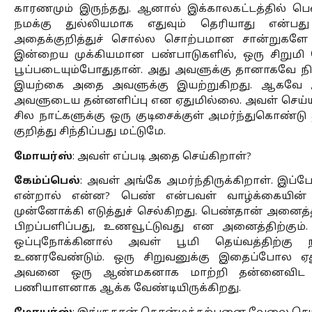
காரணமும் இருந்தது. ஆனால் இக்காலகட்டத்தில் பெண
நமக்கு துல்லியமாக எதுவும் தெரியாது என்ப
அதைக்குறித்துச் சொல்ல சொற்பமான சான்றுகளே
இன்றைய முக்கியமான பண்பாடுகளில், ஒரு சிறும
பூப்படையும்போதுதான். அது அவளுக்கு தானாகவே நி
இயற்கை அதை அவளுக்கு இயற்றுகிறது. ஆகவே அவ
அவளுடைய தன்னளிப்பு என ஏதுமில்லை. அவள் செய்யக்க
சில நாட்களுக்கு ஒரு குடிசைக்குள் அமர்ந்துகொண்டு 
குறித்து சிந்திப்பது மட்டுமே. 
மோயர்ஸ்
: அவள் எப்படி அதை செய்கிறாள்?
கேம்ப்பெல்
: அவள் அங்கே அமர்ந்திருக்கிறாள். இப்
என்றால் என்ன? பெண் என்பவள் வாழ்க்கையின்
முன்னோக்கி எடுத்துச் செல்கிறது. பெண்தான் அனைத்த
பிறப்பளிப்பது, உணவூட்டுவது என அனைத்திற்கும்
ஒப்புநோக்கினால் அவள் பூமி தெய்வத்திற்கு
உணரவேண்டும். ஒரு சிறுவனுக்கு இதைப்போல ஏத
அவனை ஒரு ஆண்மகனாக மாற்றி தன்னைவிட ம
பணியாளனாக ஆக்க வேண்டியிருக்கிறது. 