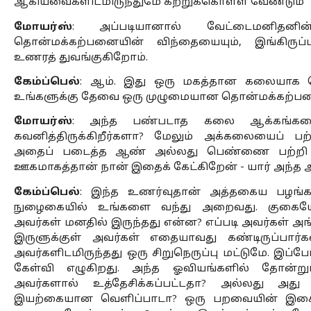
ஆகியவைகளிடமிருந்துமே கற்றுக்கொள்ள வேண்டும்” என
மோயர்ஸ்
: அப்படியானால் வேட்டைமனிதனின்
தொன்மக்கற்பனையின் விந்தையையும், இங்கிருப்
உணரத் துவங்குகிறோம்.
கேம்ப்பெல்
: ஆம். இது ஒரு மகத்தான கலையாக வ
உங்களுக்கு தேவை ஒரு முழுமையான தொன்மக்கற்பனை
மோயர்ஸ்
: அந்த பண்படாத கலை ஆக்கங்களை 
கவனித்திருக்கிறீர்களா? மேலும் அக்கலையைப் பற்
அதைப் படைத்த ஆண் அல்லது பெண்ணை பற்றி சிந்த
ஊகமாகத்தான் நான் இதைக் கேட்கிறேன் - யார் அந்த
கேம்ப்பெல்
: இந்த உணர்வுதான் அத்தகைய பழங்கால
நுழைகையில் உங்களை வந்து அறைவது. குகைய
அவர்கள் மனதில் இருந்தது என்ன? எப்படி அவர்கள் அங்க
இருளுக்குள் அவர்கள் எதையாவது கண்டிருப்பார
அவர்களிடமிருந்தது ஒரு சிறுநெருப்பு மட்டுமே. இப்ப
கேள்வி எழுகிறது. அந்த ஓவியங்களில் தோன்ற
அவர்களால் உத்தேசிக்கப்பட்டதா? அல்லது அது
இயற்கையான வெளிப்பாடா? ஒரு பறவையின் இசையி