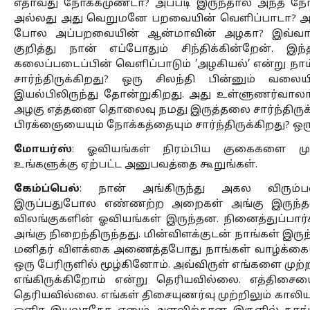
எதாவது நோக்கமுண்டா? அப்படி இருந்தால் அந்த நோ
அல்லது அது வெறுமனே பறவையின் வெளிப்பாடா? அல்
போல அப்பறவையின் ஆன்மாவின் அழகா? இவ்வாற
குறித்து நான் எப்போதும் சிந்திக்கின்றேன். 
கலைப்படைப்பின் வெளிப்பாடும் ’அழகியல்’ என்று நா
சார்ந்திருக்கிறது? ஒரு சிலந்தி பின்னும் வலைய
இயல்பிலிருந்து தோன்றுகிறது. அது உள்ளுணர்வாலா
அழகு எத்தனை தொலைவு நமது இருத்தலை சார்ந்திருக்க
பிரக்ஞையையும் நோக்கத்தையும் சார்ந்திருக்கிறது? ஒர
மோயர்ஸ்
: ஓவியங்கள் நிரம்பிய குகைகளை முத
உங்களுக்கு ஏற்பட்ட அனுபவத்தை கூறுங்கள். 
கேம்ப்பெல்
: நான் அங்கிருந்து அகல விரும்ப
இருப்பதுபோல எண்ணற்ற அறைகள் அங்கு இருந்த
விலங்குகளின் ஓவியங்கள் இருந்தன. நினைத்துப்பார்க
அங்கு நிறைந்திருந்தது. மின்விளக்குடன் நாங்கள் இரு
மனிதர் விளக்கை அணைத்தபோது நாங்கள் வாழ்க்கை
ஒரு பேரிருளில் மூழ்கினோம். அவ்விருள் எங்களை முற்றாக
எங்கிருக்கிறோம் என்று தெரியவில்லை. எத்திசைய
தெரியவில்லை. எங்கள் திசையுணர்வு முற்றிலும் காலியாக