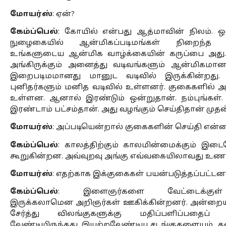
மோயர்ஸ்
: ஏன்?
கேம்ப்பெல்
: கோயில் என்பது ஆத்மாவின் நிலம். ஒர
நுழைகையில் ஆன்மிகப்படிமங்கள் நிறைந்த உல
உங்களுடைய ஆன்மிக வாழ்க்கையின் கருப்பை அத
அங்கிருக்கும் அனைத்து வடிவங்களும் ஆன்மிகமா
இறைபடிமமானது மானுட வடிவில் இருக்கின்றது. க
புனிதர்களும் மனித வடிவில் உள்ளனர். குகைகளில் அப்
உள்ளன. ஆனால் இரண்டும் ஒன்றுதான். நம்புங்கள்
இரண்டாம் பட்சம்தான். அது வழங்கும் செய்திதான் மு
மோயர்ஸ்
: அப்படியென்றால் குகைகளின் செய்தி என்
கேம்ப்பெல்
: காலத்திற்கும் காலமின்மைக்கும் இ
கூறுகின்றன. அவ்வுறவு அங்கு எவ்வகையிலாவது உணரப
மோயர்ஸ்
: எதற்காக இக்குகைகள் பயன்படுத்தப்பட்டன
கேம்ப்பெல்
: இளைஞர்களை வேட்டைக்குள் ஆற
இருக்கலாமென அறிஞர்கள் ஊகிக்கின்றனர். அன்றை
சேர்த்து விலங்குகளுக்கு மதிப்பளிப்பதைப் 
வேண்டியிருந்தது. இயற்றவேண்டிய சடங்குகளையும், த