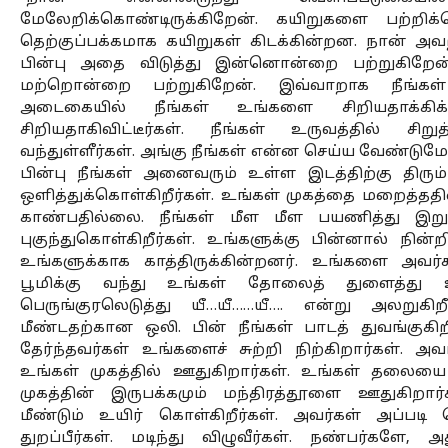
மேலேறிக்கொண்டிருக்கிறேன். கயிறுகளை பற்றிக்
தெற்குப்பக்கமாக கயிறுகள் கிடக்கின்றன. நான் அவற
பின்பு அதை விடுத்து இன்னொன்றை பற்றுகிறேன்
மற்றொன்றை பற்றுகிறேன். இவ்வாறாக நீங்கள் 
அடைகையில் நீங்கள் உங்களை சிறியதாக்கிக் க
சிறியதாகிவிட்டீர்கள். நீங்கள் உருவத்தில் சிறு
வந்துள்ளீர்கள். அங்கு நீங்கள் என்ன செய்ய வேண்டுமோ 
பின்பு நீங்கள் அனைவரும் உள்ள இடத்திற்கு திரும்பு
ஒளித்துக்கொள்கிறீர்கள். உங்கள் முகத்தை மறைத்ததின
காண்பதில்லை. நீங்கள் மீள மீள பயணித்து இறுத
புகுந்துகொள்கிறீர்கள். உங்களுக்கு பின்னால் நின்ற
உங்களுக்காக காத்திருக்கின்றனர். உங்களை அவர்கள்
பூமிக்கு வந்து உங்கள் தோலைத் துளைத்து உடலுக
பெருங்குரலெடுத்து யீ…யீ……யீ…. என்று அலறுகிறீ
மீண்டதற்கான ஒலி. பின் நீங்கள் பாடத் துவங்குகிற
தேர்ந்தவர்கள் உங்களைச் சுற்றி நிற்கிறார்கள். அ
உங்கள் முகத்தில் ஊதுகிறார்கள். உங்கள் தலைய
முகத்தின் இருபக்கமும் மந்திரத்தூளை ஊதுகிறார்க
மீண்டும் உயிர் கொள்கிறீர்கள். அவர்கள் அப்படி ச
துறப்பீர்கள். மடிந்து விழுவீர்கள். நண்பர்களே, 