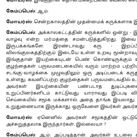
மோயர்ஸ்
: இங்குதான் தொன்மக்கற்பனை வேலை செய்
கேம்ப்பெல்
: ஆம். 
மோயர்ஸ்
: சென்றகாலத்தின் முதன்மைக் கருக்களாக 
கேம்ப்பெல்
: அக்காலகட்டத்தின் கருக்களில் ஒன்று - இ
வாழ்வு என்ற மர்மத்தை சமன்படுத்துகிறது. இவை 
இருபக்கங்களே. இரண்டாவது கரு - இறப்பிற்கு
விலங்குலகத்திற்கும் இடையே உள்ள உறவு. மூன்றாவது
இங்குதான் இயற்கையுடன் பெண் கொண்டிருக்கும் உற
குழந்தைகள் பருவமடைகையில் வரும் மாற்றம் பற்றியத
சடங்கு-வாழ்க்கை முழுவதிலும் ஒரு அடிப்படைக் கரு
உள்ளது. கவனிப்பற்ற குழந்தைகள் பருவமடைவதில் உள
அவர்கள் இயற்கையின் பண்படாத துடிப்புகளை
உறுப்பினர்களிடம் காட்டுவது. யாராவது இப்படி 
செய்கையில் சமூக மக்களால் அதை தாங்க இயலாது. 
உறுதுணையாக இருக்காது. ஒருவேளை இவர்கள் அவர்கள
மோயர்ஸ்
: ஏனெனில் அவர்கள் சமூகத்தின் ஒட்டு
அச்சுறுத்தலாக இருந்தார்கள். இல்லையா ?
கேம்ப்பெல்
: ஆம். அப்படித்தான். அவர்கள் உடலை கி