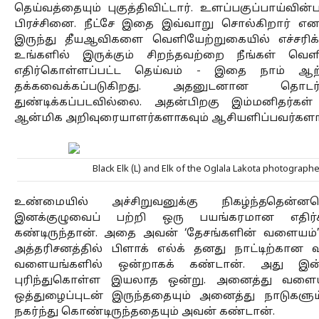
தெய்வத்தையும் புகுத்திவிட்டார். உளப்பகுப்பாய்வின
பிரச்சினை. நீட்சே இதை இவ்வாறு சொல்கிறார் என 
இருந்து தீயஆவிகளை வெளியேற்றுகையில் எச்சரிக்
உங்களில் இருக்கும் சிறந்தவற்றை நீங்கள் வெளிய
எதிர்கொள்ளப்பட்ட தெய்வம் - இதை நாம் ஆ
தக்கவைக்கப்படுகிறது. அதனுடனான தொடர்பு 
துண்டிக்கப்படவில்லை. அதன்பிறகு இம்மனிதர்கள
ஆன்மிக அறிவுரையாளர்களாகவும் ஆசியளிப்பவர்களாகவ
Black Elk (L) and Elk of the Oglala Lakota photograph
உண்மையில் அச்சிறுவனுக்கு நிகழ்ந்ததென்
இனக்குழுவைப் பற்றி ஒரு பயங்கரமான எதிர்கா
கண்டிருந்தான். அதை அவன் ‘தேசங்களின் வளையம்’ 
அத்தரிசனத்தில் பிளாக் எல்க் தனது நாட்டிற்கான
வளையங்களில் ஒன்றாகக் கண்டான். அது இன்
புரிந்துகொள்ள இயலாத ஒன்று. அனைத்து வளையங
ஒத்துழைப்புடன் இருந்ததையும் அனைத்து நாடுகளும
நகர்ந்து கொண்டிருந்ததையும் அவன் கண்டான். 