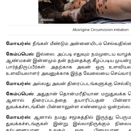
Aborigine Circumcision initiation
மோயர்ஸ்
: நீங்கள் மீண்டும் அன்னையிடம் செல்வதில்
கேம்ப்பெல்
: இல்லை. அப்படி எதுவும் நம்முடைய வாழ
ஆண்மகன் இன்னமும் தன் தந்தைக்கு கீழ்ப்படிய முயன்
பார்த்திருப்பீர்கள். அதற்காக அவன் ஒரு உளவிய
உளவியலாளர் அவனுக்காக இந்த வேலையை செய்வார்.
மோயர்ஸ்
: அல்லது அவன் திரைப்படங்களுக்கு செல்கிற
கேம்ப்பெல்
: அதுதான் தொன்மரீதியான மறுதுவக்க ந
ஆனால் திரைப்படத்தை தயாரிப்பதன் பின்னா
துவக்கச்சடங்கின் பின்னாலுள்ள எண்ணமும் ஒன்றல்ல.
மோயர்ஸ்
: ஆனால் நமது சமூகத்தில் இருந்து பெர
துவக்கச்சடங்குகள் இன்று இல்லாதிருக்கும் நிலையி
கற்பனையான உலகம் ஒரு பிழையான வழி