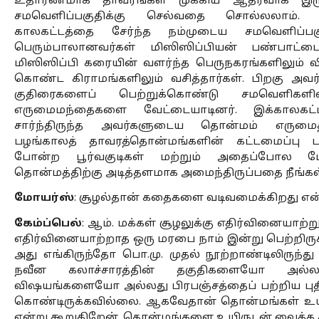
உதாரணமாக தாவரங்கள் முக்கிய ஆதரவாக இருக்கும
சமவெளிப்பகுதிக்கு செல்வதை சொல்லலாம். கு
காலகட்டத்தை சேர்ந்த நம்முடைய சமவெளிப்பகுதி
பெரும்பாலானவர்கள் மிஸிஸிப்பியன் பண்பாட்டைச்
மிஸிஸிப்பி கரையின் வளர்ந்த பெருநகரங்களிலும் 
கொண்ட கிராமங்களிலும் வசித்தார்கள். பிறகு அவர்க
குதிரைகளைப் பெற்றுக்கொண்டு சமவெளிகளில
எருமைமந்தைகளை வேட்டையாடினர். இக்காலகட்டத
சார்ந்திருந்த அவர்களுடைய தொன்மம் எருமைத்
பழங்காலத் தாவரத்தொன்மங்களின் கட்டமைப்பு 
போன்ற பூர்வகுடிகள் மற்றும் அதைப்போல மேல
தொன்மத்திற்கு அடித்தளமாக அமைந்திருப்பதை நீங்க
மோயர்ஸ்
: சூழல்தான் கதைகளை வடிவமைக்கிறது என்
கேம்ப்பெல்
: ஆம். மக்கள் சூழலுக்கு எதிர்வினையாற்று
எதிர்வினையாற்றாத ஒரு மரபை நாம் இன்று பெற்றிர
அது எங்கிருந்தோ பொ.மு. முதல் நூற்றாண்டிலிருந்து 
நவீன கலாச்சாரத்தின் தகுதிகளையோ அல்லது
விஷயங்களையோ அல்லது பிரபஞ்சத்தைப் பற்றிய பு
கொண்டிருக்கவில்லை. ஆகவேதான் தொன்மங்கள் உயி
என்று கூறுகிறேன். தொன்மங்களை உயிருடன் வைக்க 