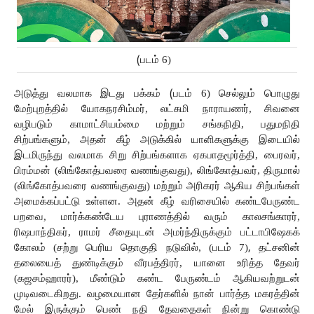
(
படம் 6)
அடுத்து
வலமாக
இடது
பக்கம்
 (
படம் 6) செல்லும்
பொழுது
மேற்புறத்தில்
யோகநரசிம்மர், லட்சுமி
நாராயணர்,
சிவனை
வழிபடும்
காமாட்சியம்மை
மற்றும்
சங்கநிதி, பதுமநிதி
சிற்பங்களும்,
அதன் கீழ் அடுக்கில் யாளிகளுக்கு இடையில் 
இடமிருந்து
வலமாக
சிறு
சிற்பங்களாக ஏகபாதமூர்த்தி,
பைரவர்,
பிரம்மன் (லிங்கோத்பவரை வணங்குவது), லிங்கோத்பவர், திருமால் 
(லிங்கோத்பவரை வணங்குவது) மற்றும் அரிகரர் ஆகிய சிற்பங்கள் 
அமைக்கப்பட்டு உள்ளன. அதன் கீழ் வரிசையில் கண்டபேருண்ட 
பறவை, மார்க்கண்டேய
புராணத்தில் வரும் காலசங்காரர்,
ரிஷபாந்திகர்,
ராமர்
சீதையுடன்
அமர்ந்திருக்கும்
பட்டாபிஷேகக்
கோலம் (சற்று பெரிய தொகுதி நடுவில், (படம் 7)
, 
தட்சனின்
தலையைத்
துண்டிக்கும்
வீரபத்திரர்,
யானை
உரித்த தேவர்
(கஜசம்ஹாரர்),
மீண்டும்
கண்ட
பேருண்டம்
ஆகியவற்றுடன்
முடிவடைகிறது. வழமையான
தேர்களில்
நான்
பார்த்த
மகரத்தின்
மேல்
இருக்கும்
பெண்
நதி
தேவதைகள்
நின்று
கொண்டு