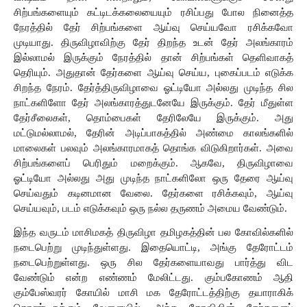
சிற்பங்களையும் கட்டிடக்கலையையும் ரசிப்பது போல
நினைத்த
நேரத்தில்
தேர்
சிற்பங்களை
ஆய்வு
செய்யவோ
ரசிக்கவோ
முடியாது.
திருவிழாவிற்கு
தேர்
திறந்த
உடன்
தேர்
அலங்காரம்
இல்லாமல்
இருக்கும்
நேரத்தில்
தான்
சிற்பங்கள்
தெளிவாகத்
தெரியும்.
அதுதான்
தேர்களை
ஆய்வு
செய்ய, புகைப்படம் எடுக்க 
சிறந்த
நேரம்.
தேர்த்திருவிழாவை
ஓட்டியோ
அல்லது
முடிந்த
சில 
நாட்களிளோ
தேர்
அலங்காரத்துடனேயே
இருக்கும்.
தேர்
மீதுள்ள
தேர்சீலைகள், தொம்பைகள் தேரிலேயே
இருக்கும்.
அது
மட்டுமல்லாமல்,
தேரின்
அடிப்பாகத்தில்
அண்மை காலங்களில் 
மாலைகள் பலவும் அலங்காரமாகத் தொங்க விடுகிறார்கள். அவை 
சிற்பங்களைப் பெரிதும் மறைக்கும். ஆகவே, திருவிழாவை 
ஓட்டியோ அல்லது அது முடிந்த நாட்களிலோ ஒரு தேரை ஆய்வு 
செய்வதும் கடினமான வேலை. தேர்களை ரசிக்கவும், ஆய்வு 
செய்யவும், படம் எடுக்கவும் ஒரு நல்ல தருணம் அமைய வேண்டும்.
இந்த வருடம் மாசிமகத்
திருவிழா
தமிழகத்தின்
பல
கோவில்களில்
நடைபெற்று
முடிந்துள்ளது. இதையொட்டி,
அங்கு தேரோட்டம்
நடைபெற்றுள்ளது.
ஒரு
சில
தேர்களையாவது
பார்த்து
விட
வேண்டும்
என்ற
எண்ணம்
மேலிட்டது.
கும்பகோணம்
ஆதி
கும்பேஸ்வரர்
கோயில்
மாசி
மக
தேரோட்டத்திற்கு
தயாராகிக்