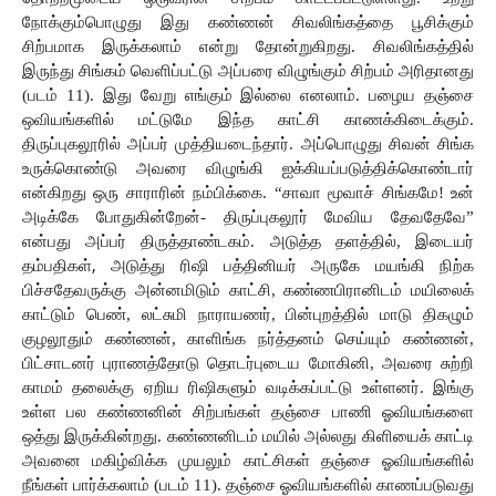
நோக்கும்பொழுது இது கண்ணன் சிவலிங்கத்தை பூசிக்கும் 
சிற்பமாக இருக்கலாம் என்று தோன்றுகிறது. சிவலிங்கத்தில் 
இருந்து சிங்கம் வெளிப்பட்டு அப்பரை விழுங்கும் சிற்பம் அரிதானது 
(படம் 11). இது வேறு எங்கும் இல்லை எனலாம். பழைய தஞ்சை 
ஒவியங்களில் மட்டுமே இந்த காட்சி காணக்கிடைக்கும். 
திருப்புகலூரில் அப்பர் முத்தியடைந்தார். அப்பொழுது சிவன் சிங்க 
உருக்கொண்டு அவரை விழுங்கி ஐக்கியப்படுத்திக்கொண்டார் 
என்கிறது ஒரு சாராரின் நம்பிக்கை. “சாவா மூவாச் சிங்கமே! உன் 
அடிக்கே போதுகின்றேன்- திருப்புகலூர் மேவிய தேவதேவே” 
என்பது அப்பர் திருத்தாண்டகம். அடுத்த தளத்தில், இடையர் 
தம்பதிகள்
, 
அடுத்து
ரிஷி
பத்தினியர்
அருகே மயங்கி நிற்க 
பிச்சதேவருக்கு அன்னமிடும் காட்சி,
கண்ணபிரானிடம்
மயிலைக்
காட்டும்
பெண், லட்சுமி
நாராயணர்,
பின்புறத்தில்
மாடு
திகழும்
குழலூதும்
கண்ணன்,
காளிங்க
நர்த்தனம்
செய்யும்
கண்ணன், 
பிட்சாடனர்
புராணத்தோடு
தொடர்புடைய
மோகினி,
அவரை
சுற்றி
காமம்
தலைக்கு
ஏறிய
ரிஷிகளும்
வடிக்கப்பட்டு
உள்ளனர்.
இங்கு 
உள்ள பல கண்ணனின் சிற்பங்கள் தஞ்சை பாணி ஓவியங்களை 
ஒத்து இருக்கின்றது. கண்ணனிடம் மயில் அல்லது கிளியைக் காட்டி 
அவனை மகிழ்விக்க முயலும் காட்சிகள் தஞ்சை ஓவியங்களில் 
நீங்கள் பார்க்கலாம் (படம் 11). தஞ்சை ஓவியங்களில் காணப்படுவது 