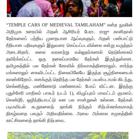
“TEMPLE CARS OF MEDIEVAL TAMILAHAM”
என்ற
நூலின் 
அறிமுக
உரையில் அதன் ஆசிரியர்
பேரா. ராஜு காளிதாஸ் 
தேர்களைப்
பற்றிய
முறையான
ஆய்வுகளும்,
அதன்
பண்பாட்டு
ரீதியான
பதிவுகளும்
இதுவரை
செய்யப்படவில்லை
என்று
வருத்தம்
அடைகிறார். கலை வரலாற்று வல்லுநர்களால்
நெடுங்காலம்
தவிர்க்கப்பட்ட
ஒரு
தலைப்பாகவே
தேர்கள் இருந்துள்ளன. 
தமிழகத்தில்
பல
தேர்கள்
கோவில்
நிர்வாகத்தினராலும், சார்ந்த 
மக்களாலும்
கைவிடப்பட்ட
நிலையிலேயே
இருந்த
சூழ்நிலையைக்
காண்கிறோம். எனக்குத் தெரிந்த பல தேர்கள் பயன்படாமல் கிடந்து, 
செல்லரித்து, மண்ணோடு மண்ணாகப் போய் விட்டன.
இதற்கு 
புதுச்சேரி மாநிலம் பாகூர் (படம் 1), விழுப்புரம் மாவட்டம் குமளம், 
செண்டூர், ஒழிந்தியாபட்டு என பல சான்றுகள் உள்ளன. தேர்கள்
படிமவியல் கூறுகளைத் தாங்கி நிற்கும் சிற்பச்சுரங்கமாகத்
திகழ்வதை
பலரும்
அறிவதில்லை. அவை அக்கால சமூகத்தின் 
காட்சிகளைத் தாங்கி நிற்பவை. 