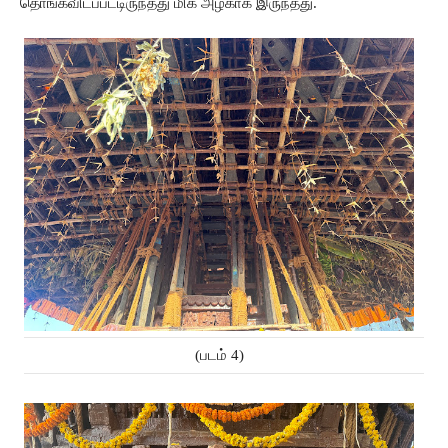
தொங்கவிடப்பட்டிருந்தது
மிக
அழகாக
இருந்தது.
(படம் 4)