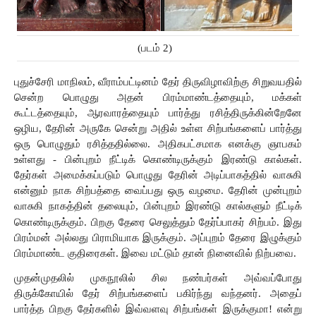
(படம் 2)
புதுச்சேரி மாநிலம், வீராம்பட்டினம் தேர்
திருவிழாவிற்கு
சிறுவயதில்
சென்ற
பொழுது
அதன்
பிரம்மாண்டத்தையும்,
மக்கள்
கூட்டத்தையும்,
ஆரவாரத்தையும்
பார்த்து
ரசித்திருக்கின்றேனே
ஒழிய,
தேரின்
அருகே
சென்று
அதில்
உள்ள
சிற்பங்களைப்
பார்த்து
ஒரு
பொழுதும்
ரசித்ததில்லை.
அதிகபட்சமாக
எனக்கு
ஞாபகம்
உள்ளது -
பின்புறம்
நீட்டிக்
கொண்டிருக்கும்
இரண்டு
கால்கள்.
தேர்கள் அமைக்கப்படும்
பொழுது
தேரின்
அடிப்பாகத்தில்
வாசுகி
என்னும்
நாக சிற்பத்தை வைப்பது
ஒரு
வழமை.
தேரின்
முன்புறம்
வாசுகி
நாகத்தின்
தலையும்,
பின்புறம்
இரண்டு
கால்களும்
நீட்டிக் 
ப்
கொண்டிருக்கும். பிறகு தேரை செலுத்தும் தேர்
பாகர் சிற்பம். இது 
பிரம்மன் அல்லது பிராமியாக இருக்கும். அப்புறம் தேரை இழுக்கும் 
பிரம்மாண்ட குதிரைகள். இவை மட்டும் தான் நினைவில் நிற்பவை.
முதன்முதலில் முகநூலில்
சில நண்பர்கள் அவ்வப்போது
திருக்கோயில்
தேர்
சிற்பங்களைப்
பகிர்ந்து
வந்தனர்.
அதைப்
பார்த்த
பிறகு
தேர்களில்
இவ்வளவு
சிற்பங்கள் இருக்குமா!
என்று