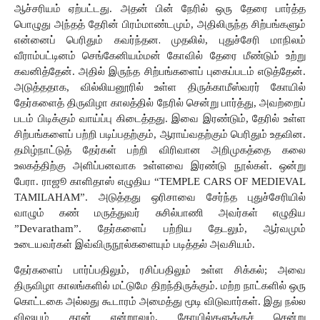
ஆச்சரியம்
ஏற்பட்டது.
அதன்
பின்
நேரில்
ஒரு
தேரை
பார்த்த
பொழுது
அந்தத் தேரின் பிரம்மாண்டமும்,
அதிலிருந்த
சிற்பங்களும்
என்னைப்
பெரிதும்
கவர்ந்தன
. 
முதலில்,
புதுச்சேரி
மாநிலம்
வீராம்பட்டினம் செங்கேனியம்மன் கோவில் தேரை மீண்டும் உற்று 
கவனித்தேன். அதில் இருந்த சிற்பங்களைப் புகைப்படம் எடுத்தேன். 
அடுத்ததாக, வில்லியனூரில்
உள்ள
திருக்காமீஸ்வரர்
கோயில்
தேர்களைத் திருவிழா
காலத்தில்
நேரில்
சென்று
பார்த்து, அவற்றைப்
படம்
பிடிக்கும்
வாய்ப்பு
கிடைத்தது.
இவை
இரண்டும்,
தேரில்
உள்ள
சிற்பங்களைப்
பற்றி
படிப்பதற்கும்,
ஆராய்வதற்கும்
பெரிதும்
உதவின. 
தமிழ்நாட்டுத் தேர்கள் பற்றி விரிவான அறிமுகத்தை
கலை
உலகத்திற்கு
அளிப்பனவாக
உள்ளவை இரண்டு நூல்கள். ஒன்று 
பேரா. ராஜூ காளிதாஸ் எழுதிய “TEMPLE CARS OF MEDIEVAL 
TAMILAHAM”. அடுத்தது ஒரிசாவை சேர்ந்த புதுச்சேரியில் 
வாழும் கண் மருத்துவர் சுசில்பாணி அவர்கள் எழுதிய 
”Devaratham”. தேர்களைப் பற்றிய தேடலும், ஆர்வமும் 
உடையவர்கள் இவ்விருநூல்களையும் படித்தல் அவசியம்.
தேர்களைப்
பார்ப்பதிலும், ரசிப்பதிலும்
உள்ள
சிக்கல்;
அவை
திருவிழா
காலங்களில்
மட்டுமே
திறந்திருக்கும்.
மற்ற
நாட்களில்
ஒரு
கொட்டகை
அல்லது கூடாரம் அமைத்து
மூடி
விடுவார்கள்.
இது
நல்ல
விஷயம்
தான்
என்றாலும்,
கோயில்களுக்குச் சென்று