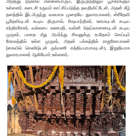
அடுத்து
நடுவில் பிள்ளையாரும், இருபுறத்திலும் பூசகர்களும் 
உள்ளனர். கடைசி உருவம் காட்சிப்படுத்த தவறிவிட்டேன். அதன் கீழ் 
தளத்தில் இடமிருந்து
வலமாக
முறையே
துவாரபாலகர்,
ஸ்ரீதேவி
பூதேவியுடன்
கூடிய
திருமால்,
ரிஷபாந்திகர்,
உமையுடன்
கூடிய
சந்திரசேகர்,
வல்லபை
கணபதி,
வள்ளி
தெய்வானையுடன்
கூடிய
முருகர்,
பாறை
மீது
அமர்ந்து
சிவனுக்கு
உபதேசம்
செய்யும்
கோலத்தில்
உள்ள
முருகர்,
அதன்
பக்கத்தில்
ராஜகோபாலன்
(
கையில்
செண்டுடன்
ருக்மணி
சத்தியபாமாவுடன்),
இறுதியாக
துவாரபாலகர்
ஆகியோர்
உள்ளனர். 