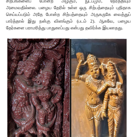
சிற்பங்களைப்
போன்ற அழகும், நுட்பமும், நேர்த்தியும்
அமைவதில்லை.
பழைய
தேரில்
உள்ள
ஒரு
சிற்பத்தையும்
புதிதாக
செய்யப்படும்
அதே போன்ற
சிற்பத்தையும்
அருகருகே
வைத்துப்
பார்த்தால்
இது நன்கு விளங்கும் (படம் 2). ஆகவே, பழைய 
தேர்களை பராமரித்து பாதுகாப்பது என்பது தவிர்க்க இயலாதது.