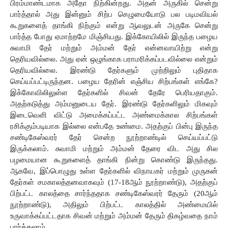
பிரம்மாண்டமாக
அதோ
நிற்கின்றது.
அதன்
அருகில்
சென்று
பார்த்தால்
அது
இன்னும்
சிற்ப
செழுமையோடு பல
படிமவியல்
கூறுகளைத்
தாங்கி
நிற்கும்
என்று
ஆவலுடன்
அருகே
சென்று
பார்த்த
போது
ஏமாற்றமே
மிஞ்சியது.
இக்கோயிலில்
இருந்த
பழைய
சுவாமி
தேர் மற்றும்
அம்மன் தேர் என்னவாயிற்று என்று 
தெரியவில்லை. அது ஏன் ஒழுங்காக பராமரிக்கப்படவில்லை என்றும் 
தெரியவில்லை. இரண்டு தேர்களும் முற்றிலும் புதிதாக 
செய்யப்பட்டிருந்தன. பழைய தேரின் எஞ்சிய சிற்பங்கள் எங்கே? 
இக்கோவிலிலுள்ள தேர்களில் சிவன் தேரே பெரியதாகும். 
அதற்கடுத்து அம்மனுடைய தேர். இரண்டு தேர்களிலும் மிகவும் 
இடைவெளி விட்டு அமைக்கப்பட்ட அண்மைக்கால சிற்பங்கள் 
ரசிக்கும்படியாக இல்லை என்பதே உண்மை. அதற்குப்
பின்பு
இருந்த
சண்டிகேஸ்வரர்
தேர்
சென்ற
நூற்றாண்டில்
செய்யப்பட்டு
இருக்கலாம்.
சுவாமி
மற்றும்
அம்மன்
தேரை
விட
அது
சில
பழமையான
கூறுகளைத்
தாங்கி
நின்று
கொண்டு
இருந்தது.
ஆகவே,
இப்பொழுது
உள்ள
தேர்களில்
விநாயகர்
மற்றும் முருகன்
தேர்கள்
சமகாலத்தனவாகவும் (17-18ஆம் நூற்றாண்டு),
அதற்குப்
பிற்பட்ட
காலத்தை
சார்ந்ததாக
சண்டிகேஸ்வரர்
தேரும் (20ஆம் 
நூற்றாண்டு),
அதிலும்
பிற்பட்ட
காலத்தில் அண்மையில்
உருவாக்கப்பட்டதாக
சிவன்
மற்றும்
அம்மன்
தேரும்
திகழ்வதை
நாம்
பார்க்கலாம். 