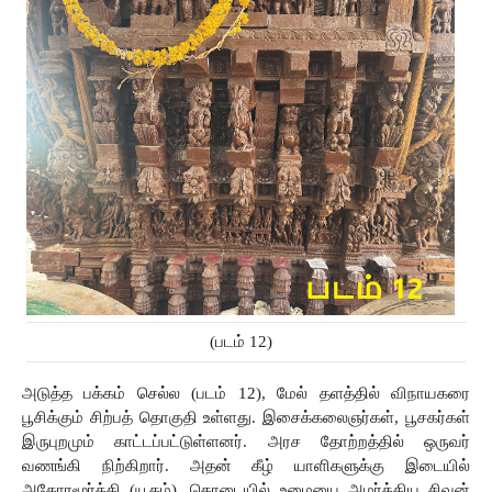
(படம் 12)
அடுத்த பக்கம் செல்ல (படம் 12), மேல்
தளத்தில்
விநாயகரை
பூசிக்கும்
சிற்பத்
தொகுதி
உள்ளது.
இசைக்கலைஞர்கள்,
பூசகர்கள்
இருபுறமும்
காட்டப்பட்டுள்ளனர். அரச தோற்றத்தில் ஒருவர் 
வணங்கி நிற்கிறார். அதன் கீழ் யாளிகளுக்கு இடையில் 
அகோரமூர்த்தி (யூகம்), தொடையில் உமையை அமர்த்திய சிவன் 