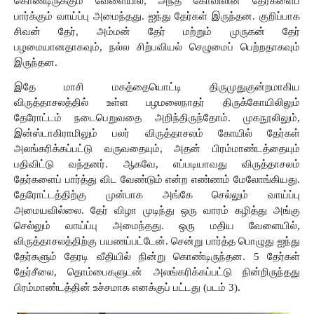
கொண்டிருக்கும்
வேளையில்,
அந்த
கோவிலின்
தேர்களைப்
பார்க்கும்
வாய்ப்பு
அமைந்தது. ஐந்து தேர்கள் இருந்தன. குறிப்பாக 
சிவன் தேர், அம்மன் தேர் மற்றும் முருகன் தேர் 
பழமையானதாகவும்,
நல்ல
சிற்பவியல்
செழுமைப் பெற்றதாகவும்
இருந்தன.
இதே
மாசி
மகத்தையொட்டி
திருமுதுகுன்றமாகிய 
விருத்தாசலத்தில்
உள்ள
பழமலைநாதர்
திருக்கோயிலிலும்
தேரோட்டம்
நடைபெறுவதை
அறிந்திருந்தோம்.
முகநூலிலும்,
இன்ஸ்டாகிராமிலும்
பலர்
விருத்தாசலம் கோயில்
தேர்கள்
அலங்கரிக்கப்பட்டு வருவதையும்,
அதன்
பிரம்மாண்டத்தையும்
பதிவிட்டு
வந்தனர்.
ஆகவே,
எப்படியாவது
விருத்தாசலம்
தேர்களைப்
பார்த்து
விட
வேண்டும்
என்ற
எண்ணம்
மேலோங்கியது.
தேரோட்டத்திற்கு
முன்பாக
அங்கே
செல்லும்
வாய்ப்பு
அமையவில்லை.
தேர்
விழா
முடிந்து
ஒரு
வாரம்
கழித்து
அங்கு
செல்லும்
வாய்ப்பு
அமைந்தது.
ஒரு
மதிய
வேளையில்,
விருத்தாசலத்திற்கு
பயணப்பட்டேன். சென்று பார்த்த பொழுது
ஐந்து
தேர்களும்
தேரடி
வீதியில்
நின்று
கொண்டிருந்தன. 5 தேர்கள் 
தேர்சீலை, தொம்பைகளுடன்
அலங்கரிக்கப்பட்டு நின்றிருந்தது
பிரம்மாண்டத்தின்
உச்சமாக
எனக்குப் பட்டது 
(படம் 3)
.