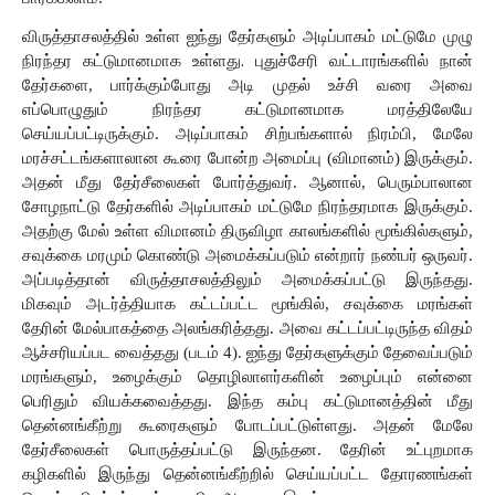
விருத்தாசலத்தில்
உள்ள
ஐந்து
தேர்களும்
அடிப்பாகம்
மட்டுமே
முழு 
நிரந்தர
கட்டுமானமாக
உள்ளது
. 
புதுச்சேரி
வட்டாரங்களில்
நான்
தேர்களை,
பார்க்கும்போது
அடி
முதல்
உச்சி
வரை
அவை
எப்பொழுதும்
நிரந்தர கட்டுமானமாக மரத்திலேயே
செய்யப்பட்டிருக்கும்.
அடிப்பாகம்
சிற்பங்களால் நிரம்பி,
மேலே
மரச்சட்டங்களாலான
கூரை
போன்ற
அமைப்பு (விமானம்)
இருக்கும்.
அதன்
மீது
தேர்சீலைகள் போர்த்துவர்.
ஆனால், பெரும்பாலான
சோழநாட்டு
தேர்களில்
அடிப்பாகம்
மட்டுமே
நிரந்தரமாக
இருக்கும்.
அதற்கு
மேல்
உள்ள
விமானம் திருவிழா
காலங்களில்
மூங்கில்களும்,
சவுக்கை
மரமும் கொண்டு
அமைக்கப்படும் என்றார் நண்பர் ஒருவர்.
அப்படித்தான்
விருத்தாசலத்திலும்
அமைக்கப்பட்டு
இருந்தது.
மிகவும்
அடர்த்தியாக
கட்டப்பட்ட
மூங்கில்,
சவுக்கை
மரங்கள்
தேரின்
மேல்பாகத்தை
அலங்கரித்தது. அவை கட்டப்பட்டிருந்த விதம் 
ஆச்சரியப்பட வைத்தது (படம் 4). ஐந்து தேர்களுக்கும் தேவைப்படும் 
மரங்களும், உழைக்கும் தொழிலாளர்களின் உழைப்பும் என்னை 
பெரிதும் வியக்கவைத்தது. இந்த
கம்பு
கட்டுமானத்தின்
மீது
தென்னங்கீற்று கூரைகளும்
போடப்பட்டுள்ளது.
அதன்
மேலே
தேர்சீலைகள் பொருத்தப்பட்டு
இருந்தன.
தேரின்
உட்புறமாக
கழிகளில்
இருந்து
தென்னங்கீற்றில்
செய்யப்பட்ட
தோரணங்கள்