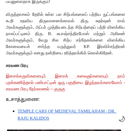
பயனுள்ளதாக இருக்கும்!
விருத்தாசலம் தேரில் உள்ள பல சிற்பங்களைப் பற்றிய நுட்பங்களை 
கூறி உதவிய திருவானைக்காவல் திரு. சுதர்ஷன் ராவ் 
அவர்களுக்கும், அப்பர் முத்தியடைந்த சிற்பத்தைப் பற்றி விளக்கிய 
நாகப்பட்டினம் திரு. B. சுபாஷ்சந்திரபோஸ் மற்றும் அகிலன் 
அவர்களுக்கும், வேறு சில சிற்ப சந்தேகங்களை விளக்கிய 
கோவையைச் சார்ந்த மருத்துவர் KP. இரவிச்சந்திரன் 
அவர்களுக்கும் எனது நன்றியை உரித்தாக்கிக் கொள்கிறேன். 
சரவண பிரபு
இசைக்கருவிகளையும் இசைக் கலைஞர்களையும் நாம்
புறக்கணித்தால் பண்பாட்டின் ஒரு பகுதியை இழந்தவர்களாவோம் -
சரவண பிரபு நேர்காணல் ~ குருகு
உசாத்துணை:
TEMPLE CARS OF MEDIEVAL TAMILAHAM : DR. 
🌙
RAJU KALIDOS