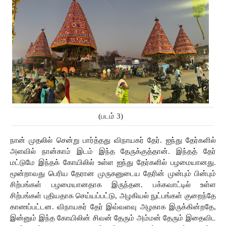
(படம் 3)
நான்
முதலில்
சென்று
பார்த்தது
விநாயகர்
தேர். ஐந்து தேர்களில் 
அளவில் நான்காம் இடம் இந்த தேருக்குத்தான்.
இந்தத்
தேர்
மட்டுமே
இந்தக்
கோயிலில்
உள்ள
ஐந்து
தேர்களில்
பழமையானது.
மூன்றாவது பெரிய தேரான முருகனுடைய
தேரின் முன்பும்
பின்பும்
சிற்பங்கள்
பழமையானதாக இருந்தன. பக்கவாட்டில் உள்ள
சிற்பங்கள்
புதியதாக
செய்யப்பட்டு,
அழகியல் நுட்பங்கள் குறைந்தே 
காணப்பட்டன.
விநாயகர் தேர் இவ்வளவு
அழகாக
இருக்கின்றதே,
இன்னும்
இந்த
கோயிலின்
சிவன்
தேரும்
அம்மன் தேரும்
இதைவிட