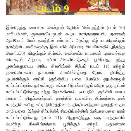
இங்கிருந்து
வலமாக
சென்றால்
தேரின்
பின்புறத்தில் (படம் 10)
மாரியம்மன்
, 
துணைவியருடன்
கூடிய
காத்தவராயன், பரசுராமர்
ஆகியோர்
மேல்
தளத்தில்
உள்ளனர். அதற்கு கீழ் யாளிதாங்கும் 
தளத்தில் யாளிகளுக்கு இடையில் அப்பரை சிவலிங்கதில் இருந்து 
வெளிபட்டு விழுங்கும் சிங்கம், கண்ணப்ப
நாயனார்
புராணத்தை
விளக்கும்
சிற்பம்,
மயில்
சிவலிங்கத்தைப்
பூசிப்பது, ஐந்து 
முகங்களுடைய அரிய சிவலிங்கச் சிற்பம் (படம் 11) மற்றும் 
குங்கிலியகலய நாயனார் சிவலிங்கத்தை நேராக நிமிர்த்த 
முயற்சிக்கும் காட்சி (குங்கிலிய புகை போடும் தூபக்காலும் 
காட்டப்பட்டுள்ளது) உள்ளது. எல்லா சிற்பங்களிலும் ஏதோ ஒரு நுட்பம் 
காட்டப்பட்டுள்ளது; உற்று நோக்கினால் புலப்படும். குங்கிலியகலய 
நாயனார் திருப்பனந்தாள் தலத்தில் வளைந்த லிங்கத்தை தன் 
கழுத்தில் கயிறு கட்டி நிமிர்த்தினார். திருப்பனந்தாள் தலத்தின் தல 
மரம் பனை. இந்தச் சிற்பத்தில் சிவலிங்கத்தின் பின்பாக பனை மரம் 
காட்டப்பட்டுள்ளது (படம் 11). அதற்கடுத்து, ஒரு மரத்தடியில் 
அமர்ந்து சிவலிங்கத்தை பூசிக்கும் சற்றுப் பருமனான 
தோற்றமுடைய ஒருவரின் சிற்பம் காட்டப்பட்டுள்ளது. உற்று 