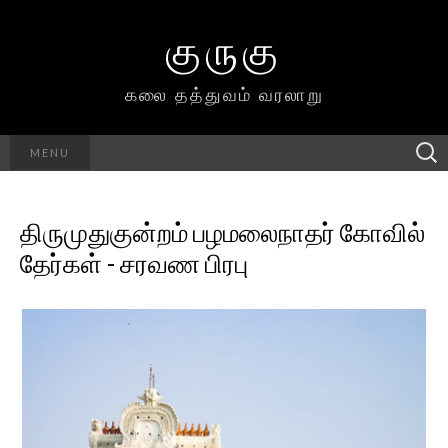
குருகு
கலை தத்துவம் வரலாறு
Searc
MENU
h for:
திருமுதுகுன்றம் பழமலைநாதர் கோவில்
தேர்கள் - சரவண பிரபு