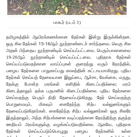
பாகூர் (படம் 1)
தமிழகத்தில்
ஆயிரக்கணக்கான
தேர்கள் இன்று
இருக்கின்றன. 
ஒரு சில தேர்கள்
 15-16
ஆம்
நூற்றாண்டைச்
சார்ந்தவை. வெகு சில 
அதன் பிந்தைய நூற்றாண்டில்
செய்யப்பட்டவை. பெரும்பாலானவை 
19-20ஆம் நூற்றாண்டில் செய்யப்பட்டவை. புதிதாக
தேர்கள் 
செய்யப்படுவதற்கான
வாய்ப்புகள்
குறைந்து
வரும்
நேரத்தில்,
பழைய
தேர்களை
பாதுகாப்பது
காலத்தின் கட்டாயமாகிறது.
புதிய
தேர்கள்
செய்யத்
தேவையான
இலுப்பை
, 
ஆச்சா, வேங்கை, மருது, 
தேக்கு போன்ற
மரங்கள்
எளிதில்
கிடைப்பதில்லை; மரம் 
கிடைத்தாலும் தக்க பருமனில் கிடைப்பதில்லை. புதிய தேர்களை 
செய்வதற்கு பெரும் நிதி தேவைப்படுகிறது.
தேர்
செய்வதற்கு
பொறுமையும்,
மிகவும்
கைதேர்ந்த
சிற்ப
வல்லுனர்களும்
தேவைப்படுகிறார்கள்.
கைதேர்ந்த
சிற்ப
வல்லுனர்கள்
ஒரு சிலரே 
இருந்தாலும்,
அந்த
சிற்பங்களை
வடிப்பதற்கான
நேரத்திற்கு
தகுந்த
ஊதியம்
அவர்களுக்கு
வழங்கப்படுவதில்லை. ஆகவே,
புதிதாக
தேர்கள்
செய்யப்படும்பொழுது
பழைய
தேர்களில்
உள்ள