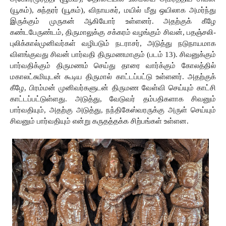
(யூகம்),
சுந்தரர் (யூகம்), விநாயகர்
, 
மயில் மீது ஒயிலாக அமர்ந்து 
இருக்கும் முருகன் ஆகியோர் உள்ளனர். அதற்குக்
கீழே 
கண்டபேருண்டம், திருமாலுக்கு சக்கரம் வழங்கும் சிவன், பதஞ்சலி-
புலிக்கால்முனிவர்கள் வழிபடும்
நடராசர், அடுத்து நடுநாயமாக
விளங்குவது
சிவன்
பார்வதி
திருமணமாகும் (படம் 13).
சிவனுக்கும்
பார்வதிக்கும்
திருமணம்
செய்து
தாரை
வார்க்கும்
கோலத்தில்
மகாலட்சுமியுடன் கூடிய
திருமால்
காட்டப்பட்டு
உள்ளனர்.
அதற்குக்
கீழே,
பிரம்மன்
முனிவர்களுடன்
திருமண
வேள்வி
செய்யும்
காட்சி
காட்டப்பட்டுள்ளது. அடுத்து, வேடுவர்
தம்பதிகளாக சிவனும்
பார்வதியும், அதற்கு அடுத்து, நந்திகேஸ்வரருக்கு அருள் செய்யும் 
சிவனும்
பார்வதியும் என்று கருதத்தக்க சிற்பங்கள் உள்ளன.