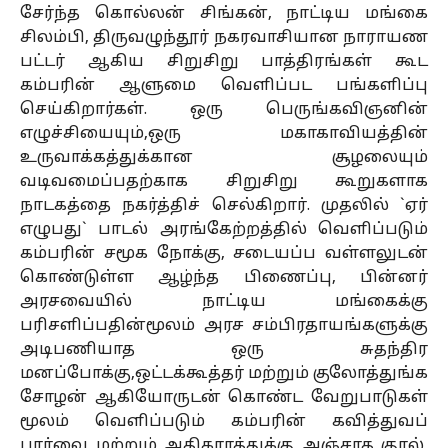
சேர்ந்த கொல்லன் சிங்கன், நாட்டிய மங்கை
சிலம்பி, திருவழுந்தூர் நகரவாசியான நாராயண
பட்டர் ஆகிய சிறுசிறு பாத்திரங்கள் கூட
கம்பரின் ஆளுமை வெளிப்பட பங்களிப்பு
செய்கிறார்கள். ஒரு பெருங்கவிஞனின்
எழுச்சியையும்,ஒரு மகாகாவியத்தின்
உருவாக்கத்துக்கான சூழலையும்
வடிவமைப்பதற்காக சிறுசிறு கூறுகளாக
நாடகத்தை நகர்த்திச் செல்கிறார். முதலில் `ஏர்
எழுபது` பாடல் அரங்கேற்றத்தில் வெளிப்படும்
கம்பரின் சமூக நோக்கு, சடையப்ப வள்ளலுடன்
கொண்டுள்ள ஆழ்ந்த பிணைப்பு, பின்னர்
அரசவையில் நாட்டிய மங்கைக்கு
பரிசளிப்பதின்மூலம் அரச சம்பிரதாயங்களுக்கு
அடிபணியாத ஒரு சுதந்திர
மனப்போக்கு,ஒட்டக்கூத்தர் மற்றும் குலோத்துங்க
சோழன் ஆகியோருடன் கொண்ட வேறுபாடுகள்
மூலம் வெளிப்படும் கம்பரின் கவித்துவப்
பார்வை மற்றும் அதிகாரத்துக்கு அஞ்சாத குரல்,