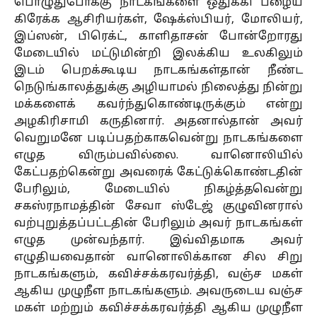
பொழுதுபோக்கு நாடகங்களை ஒதுக்கி பழைய
கிரேக்க ஆசிரியர்கள், ஷேக்ஸ்பியர், மோலியர்,
இப்ஸன், பிரெக்ட், காளிதாசன் போன்றோரது
மேடையில் மட்டுமின்றி இலக்கிய உலகிலும்
இடம் பெறக்கூடிய நாடகங்கள்தான் நீண்ட
நெடுங்காலத்துக்கு அழியாமல் நிலைத்து நின்று
மக்களைக் கவர்ந்துகொண்டிருக்கும் என்று
அழகிரிசாமி கருதினார். அதனால்தான் அவர்
வெறுமனே படிப்பதற்காகவென்று நாடகங்களை
எழுத விரும்பவில்லை. வானொலியில்
கேட்பதற்கென்று அவரைக் கேட்டுக்கொண்டதின்
பேரிலும், மேடையில் நிகழ்த்தவென்று
சகஸ்ரநாமத்தின் சேவா ஸ்டேஜ் குழுவினரால்
வற்புறுத்தப்பட்டதின் பேரிலும் அவர் நாடகங்கள்
எழுத முன்வந்தார். இவ்விதமாக அவர்
எழுதியவைதான் வானொலிக்கான சில சிறு
நாடகங்களும், கவிச்சக்கரவர்த்தி, வஞ்ச மகள்
ஆகிய முழுநீள நாடகங்களும். அவருடைய வஞ்ச
மகள் மற்றும் கவிச்சக்கரவர்த்தி ஆகிய முழுநீள