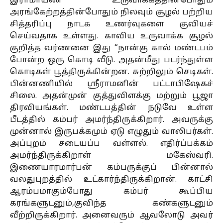
இராமாயண உருவாக்கத்தின்போதும்
அரங்கேற்றத்தின்போதும் நிலவும் சூழல் பற்றிய
சித்தரிப்பு நாடக உணர்வுகளை குவியச்
செய்வதாக உள்ளது. காவிய உருவாக்க சூழல்
குறித்த வர்ணனை இது “நான்கு கால் மண்டபம்
போன்ற ஒரு கொடி வீடு. அதன்மீது படர்ந்துள்ள
கொடிகள் பூத்திருக்கின்றன. சுற்றிலும் செடிகள்.
பின்னணியில் ஸ்ரீராமனின் பட்டாபிஷேகச்
சிலை. அதன்முன் குத்துவிளக்கு மற்றும் பூஜா
திரவியங்கள். மண்டபத்தின் நடுவே உள்ள
பீடத்தில் கம்பர் அமர்ந்திருக்கிறார். அவருக்கு
முன்னால் இருபக்கமும் ஏடு எழுதும் வாலிபர்கள்.
அப்புறம் சடையப்ப வள்ளல். எதிர்ப்பக்கம்
அமர்ந்திருக்கிறாள் மகேஸ்வரி.
இணையாரமார்பன் கம்பருக்குப் பின்னால்
வலதுபுறத்தில் உட்கார்ந்திருக்கிறான். காட்சி
ஆரம்பமாகும்போது கம்பர் கூப்பிய
கரங்களுடனும்,குவிந்த கண்களுடனும்
வீற்றிருக்கிறார். அனைவரும் ஆவலோடு அவர்