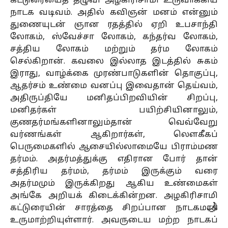
கட்டுரையைத் தழுவி அழகிரிசாமி உருவாக்கிய
நாடக வடிவம். அதில் கவிஞன் மனம் என்னும்
துணையுடன் ஞான ரதத்தில் ஏறி உபசாந்தி
லோகம், ஸ்வேச்சா லோகம், கந்தர்வ லோகம்,
சத்திய லோகம் மற்றும் தர்ம லோகம்
செல்கிறான். கவலை இல்லாத இடத்தில் சுகம்
இராது, வாழ்க்கை முரண்பாடுகளின் தொகுப்பு,
ஆதர்சம் உண்மை வனப்பு இவைதான் தெய்வம்,
அதிருப்தியே மனிதப்பிறவியின் சிறப்பு,
மனிதர்கள் பயிற்சியினாலும்,
குணதர்மங்களினாலும்தான் வெவ்வேறு
வர்ணங்கள் ஆகிறார்கள், லெளகீகப்
பெருமைகளில் ஆசையில்லாமையே பிராம்மண
தர்மம். அதர்மத்துக்கு எதிரான போர் தான்
சத்திரிய தர்மம், தர்மம் இருக்கும் வரை
அதர்மமும் இருக்கிறது ஆகிய உண்மைகள்
அங்கே அறியக் கிடைக்கின்றன. அழகிரிசாமி
🌙
கட்டுரையின் சாரத்தை சிறப்பான நாடகமாக
உருமாற்றியுள்ளார். அவருடைய மற்ற நாடகப்