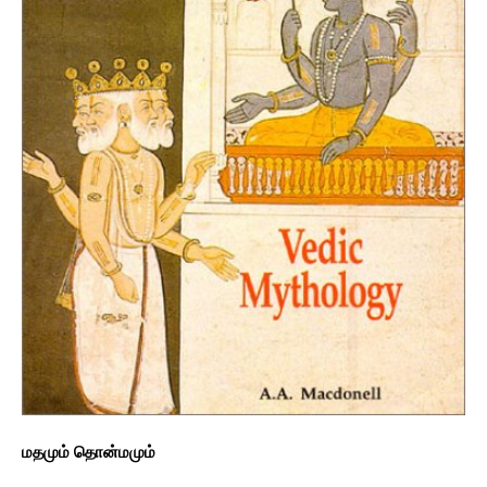
மதமும் தொன்மமும்