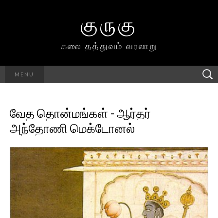
குருகு
கலை தத்துவம் வரலாறு
Searc
MENU
h for:
வேத தொன்மங்கள் - ஆர்தர்
அந்தோணி மெக்டோனல்