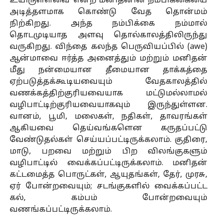
உயிருள்ளவை’ என்ற மனிதனின் நம்பிக்கையை
அடித்தளமாக கொண்டு வேத தொன்மம்
நிற்கிறது. அந்த நம்பிக்கை நம்மால்
தொடமுடியாத அளவு தொல்காலத்திலிருந்து
வருகிறது. விந்தை கலந்த பெருவியப்பில் (awe)
ஆன்மாவை ஈர்த்த அனைத்தும் மற்றும் மனிதன்
மீது நன்மையான தீமையான தாக்கத்தை
ஏற்படுத்தக்கூடியவையும் வேதகாலத்தில்
வணக்கத்திற்குரியவையாக மட்டுமல்லாமல்
வழிபாட்டிற்குரியவையாகவும் இருந்துள்ளன.
வானம், பூமி, மலைகள், நதிகள், தாவரங்கள்
ஆகியவை தெய்வங்களென கருதப்பட்டு
வேண்டுதல்கள் செய்யப்பட்டிருக்கலாம். குதிரை,
மாடு, பறவை மற்றும் பிற விலங்குகளும்
வழிபாட்டில் வைக்கப்பட்டிருக்கலாம். மனிதன்
கட்டமைத்த பொருட்கள், ஆயுதங்கள், தேர், முரசு,
ஏர் போன்றவையும்; சடங்குகளில் வைக்கப்பட்ட
கல், கம்பம் போன்றவையும்
வணங்கப்பட்டிருக்கலாம்.